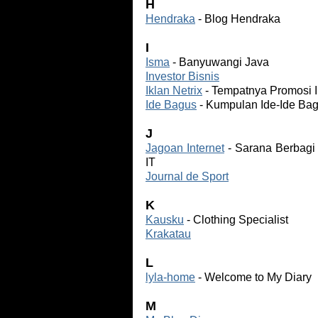
H
Hendraka
- Blog Hendraka
I
Isma
- Banyuwangi Java
Investor Bisnis
Iklan Netrix
- Tempatnya Promosi Ik
Ide Bagus
- Kumpulan Ide-Ide Ba
J
Jagoan Internet
- Sarana Berbagi
IT
Journal de Sport
K
Kausku
- Clothing Specialist
Krakatau
L
lyla-home
- Welcome to My Diary
M