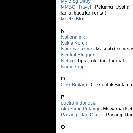
My Blog Diary
MMBC Travel
-Peluang Usaha Tr
lanjut baca komentar)
Moel's Blog
N
Nationalink
Nokia Keren
Naremagazine
- Majalah Online-n
Neutral Blogger
Netrix
- Tips, Trik, dan Turorial
Noey Shop
O
Ojek Bintaro
- Ojek untuk Bintaro 
P
poetra-indonesia
Aku Sang Pelangi
- Mewarnai Keh
Pasang Iklan Gratis
- Pasang Ikla
Q