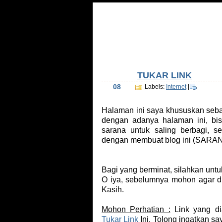
Home
Tentang Saya
Daftar Isi
Tu
TUKAR LINK
Aug
08
Labels:
Internet
|
Halaman ini saya khususkan seba
dengan adanya halaman ini, bi
sarana untuk saling berbagi,
dengan membuat blog ini (SA
Bagi yang berminat, silahkan untu
O iya, sebelumnya mohon agar dib
Kasih.
Mohon Perhatian :
Link yang di
Tukar Link
Ini. Tolong ingatkan sa