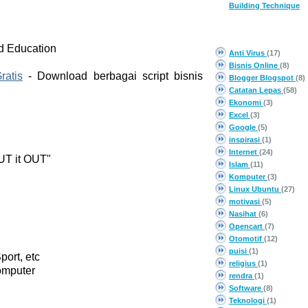
Building Technique
CATEGORY
d Education
Anti Virus
(17)
Bisnis Online
(8)
ratis
- Download berbagai script bisnis
Blogger Blogspot
(8)
Catatan Lepas
(58)
Ekonomi
(3)
Excel
(3)
Google
(5)
inspirasi
(1)
Internet
(24)
UT it OUT"
Islam
(11)
Komputer
(3)
Linux Ubuntu
(27)
motivasi
(5)
Nasihat
(6)
Opencart
(7)
Otomotif
(12)
puisi
(1)
port, etc
religius
(1)
omputer
rendra
(1)
Software
(8)
Teknologi
(1)