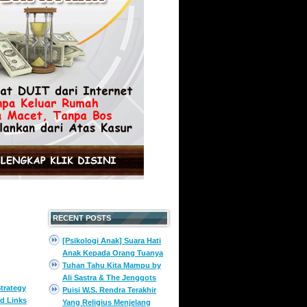
RECENT POSTS
[Psikologi Anak] Suara Hati
Anak Kepada Orang Tuanya
Tuhan Tahu Kita Mampu by
Ali Sastra & The Jenggots
trategy
Puisi W.S. Rendra Terakhir
d Links
Yang Religius Menjelang