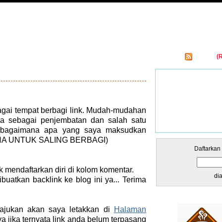
Entries
(
kar Links
gai tempat berbagi link. Mudah-mudahan
sa sebagai penjembatan dan salah satu
 sebagaimana apa yang saya maksudkan
RANA UNTUK SALING BERBAGI)
Daftarkan
k mendaftarkan diri di kolom komentar.
di
uatkan backlink ke blog ini ya... Terima
ajukan akan saya letakkan di
Halaman
ya jika ternyata link anda belum terpasang