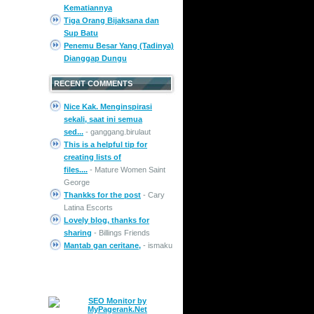
Kematiannya
Tiga Orang Bijaksana dan
Sup Batu
Penemu Besar Yang (Tadinya)
Dianggap Dungu
RECENT COMMENTS
Nice Kak. Menginspirasi
sekali, saat ini semua
sed...
- ganggang.birulaut
This is a helpful tip for
creating lists of
files....
- Mature Women Saint
George
Thankks for the post
- Cary
Latina Escorts
Lovely blog, thanks for
sharing
- Billings Friends
Mantab gan ceritane,
- ismaku