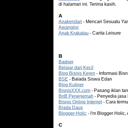
di halaman ini. Terima kasih.
A
Anakendari
- Mencari Sesuatu Ya
Awangjivi
Anak Krakatau
- Carita Leisure
B
Badoer
Belajar dari Kecil
Blog Bisnis Keren
- Informasi Bisn
BSE
- Balada Siswa Edan
Blog Kuliner
BisnisXXX.com
- Pasang iklan tan
BnB Penerjemah
- Penyedia jasa 
Bisnis Online Internet
- Cara termu
Brada Daus
Blogger-Holic
- I'm Blogger Holic,
C