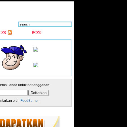
RSS)
Comments
(RSS)
 email anda untuk berlangganan:
antarkan oleh
FeedBurner