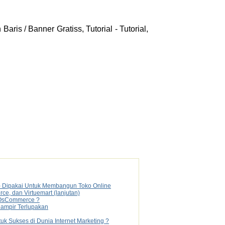
aris / Banner Gratiss, Tutorial - Tutorial,
) Dipakai Untuk Membangun Toko Online
, dan Virtuemart (lanjutan)
 OsCommerce ?
Hampir Terlupakan
k Sukses di Dunia Internet Marketing ?