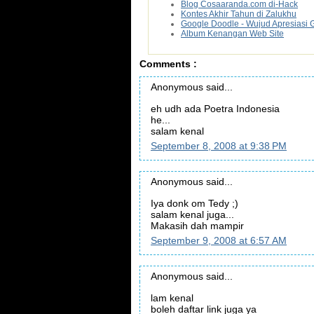
Blog Cosaaranda.com di-Hack
Kontes Akhir Tahun di Zalukhu
Google Doodle - Wujud Apresiasi 
Album Kenangan Web Site
Comments :
Anonymous said...
eh udh ada Poetra Indonesia
he...
salam kenal
September 8, 2008 at 9:38 PM
Anonymous said...
Iya donk om Tedy ;)
salam kenal juga...
Makasih dah mampir
September 9, 2008 at 6:57 AM
Anonymous said...
lam kenal
boleh daftar link juga ya