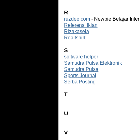
R
ruzdee.com
- Newbie Belajar Inte
Referensi Iklan
Rizakasela
Realtshirt
S
software helper
Samudra Pulsa Elektronik
Samudra Pulsa
Sports Journal
Serba Posting
T
U
V