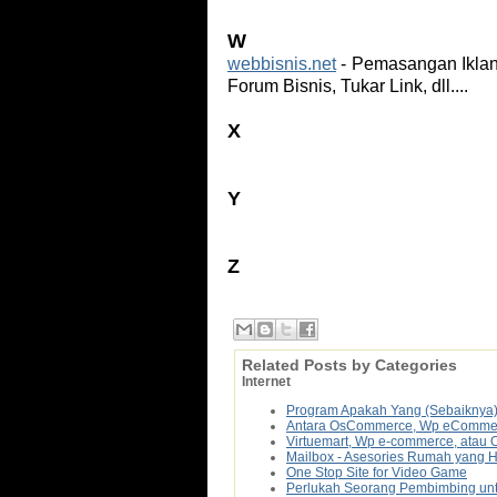
W
webbisnis.net
- Pemasangan Iklan B
Forum Bisnis, Tukar Link, dll....
X
Y
Z
Related Posts by Categories
Internet
Program Apakah Yang (Sebaiknya
Antara OsCommerce, Wp eCommerce
Virtuemart, Wp e-commerce, atau
Mailbox - Asesories Rumah yang 
One Stop Site for Video Game
Perlukah Seorang Pembimbing untu