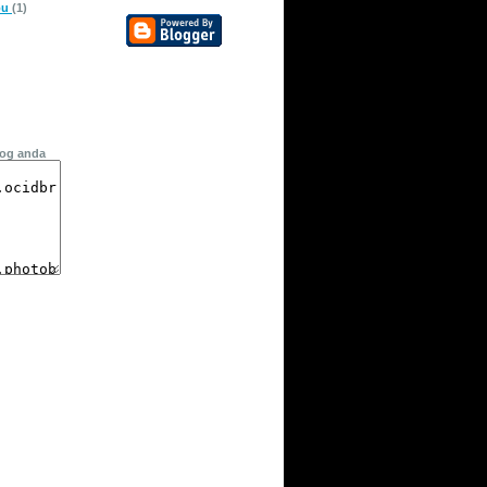
pu
(1)
log anda