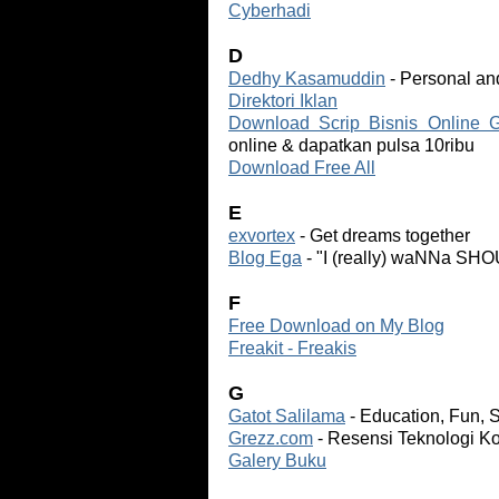
Cyberhadi
D
Dedhy Kasamuddin
- Personal an
Direktori Iklan
Download Scrip Bisnis Online G
online & dapatkan pulsa 10ribu
Download Free All
E
exvortex
- Get dreams together
Blog Ega
- "I (really) waNNa SHO
F
Free Download on My Blog
Freakit - Freakis
G
Gatot Salilama
- Education, Fun, S
Grezz.com
- Resensi Teknologi K
Galery Buku