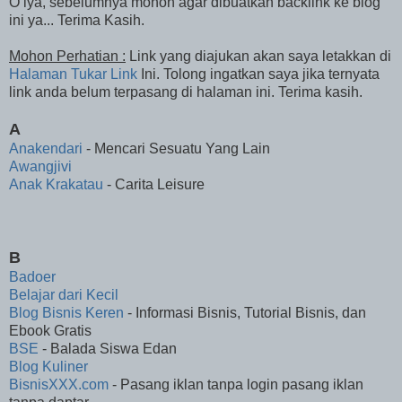
O iya, sebelumnya mohon agar dibuatkan backlink ke blog
ini ya... Terima Kasih.
Mohon Perhatian :
Link yang diajukan akan saya letakkan di
Halaman Tukar Link
Ini. Tolong ingatkan saya jika ternyata
link anda belum terpasang di halaman ini. Terima kasih.
A
Anakendari
- Mencari Sesuatu Yang Lain
Awangjivi
Anak Krakatau
- Carita Leisure
B
Badoer
Belajar dari Kecil
Blog Bisnis Keren
- Informasi Bisnis, Tutorial Bisnis, dan
Ebook Gratis
BSE
- Balada Siswa Edan
Blog Kuliner
BisnisXXX.com
- Pasang iklan tanpa login pasang iklan