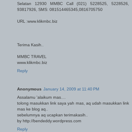
Selatan 12930 MMBC Call (021) 5228525, 5228526,
93817926, SMS: 081514465345,0816705750
URL :www.klikmbc.biz
Terima Kasih..
MMBC TRAVEL
www.klikmbc.biz
Reply
Anonymous
January 14, 2009 at 11:40 PM
Assalamu 'alaikum mas....
tolong masukkan link saya yah mas, aq udah masukkan link
mas ke blog aq..
sebelumnya aq ucapkan terimakasih..
by http://bendeddy.wordpress.com
Reply