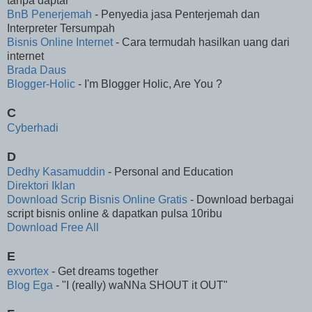
tanpa daptar
BnB Penerjemah
- Penyedia jasa Penterjemah dan
Interpreter Tersumpah
Bisnis Online Internet
- Cara termudah hasilkan uang dari
internet
Brada Daus
Blogger-Holic
- I'm Blogger Holic, Are You ?
C
Cyberhadi
D
Dedhy Kasamuddin
- Personal and Education
Direktori Iklan
Download Scrip Bisnis Online Gratis
- Download berbagai
script bisnis online & dapatkan pulsa 10ribu
Download Free All
E
exvortex
- Get dreams together
Blog Ega
- "I (really) waNNa SHOUT it OUT"