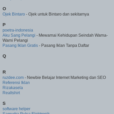
O
Ojek Bintaro
- Ojek untuk Bintaro dan sekitarnya
P
poetra-indonesia
Aku Sang Pelangi
- Mewarnai Kehidupan Seindah Warna-
Warni Pelangi
Pasang Iklan Gratis
- Pasang Iklan Tanpa Daftar
Q
R
ruzdee.com
- Newbie Belajar Internet Marketing dan SEO
Referensi Iklan
Rizakasela
Realtshirt
S
software helper
Samudra Pulsa Elektronik