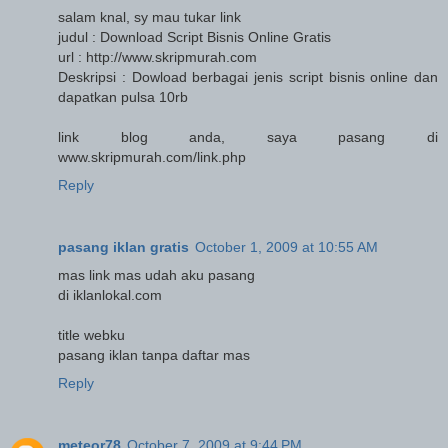
salam knal, sy mau tukar link
judul : Download Script Bisnis Online Gratis
url : http://www.skripmurah.com
Deskripsi : Dowload berbagai jenis script bisnis online dan
dapatkan pulsa 10rb
link blog anda, saya pasang di
www.skripmurah.com/link.php
Reply
pasang iklan gratis
October 1, 2009 at 10:55 AM
mas link mas udah aku pasang
di iklanlokal.com
title webku
pasang iklan tanpa daftar mas
Reply
meteor78
October 7, 2009 at 9:44 PM