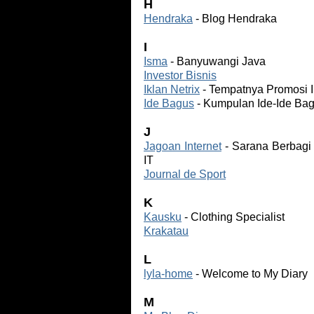
H
Hendraka
- Blog Hendraka
I
Isma
- Banyuwangi Java
Investor Bisnis
Iklan Netrix
- Tempatnya Promosi Ik
Ide Bagus
- Kumpulan Ide-Ide Ba
J
Jagoan Internet
- Sarana Berbagi
IT
Journal de Sport
K
Kausku
- Clothing Specialist
Krakatau
L
lyla-home
- Welcome to My Diary
M