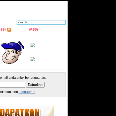
RSS)
Comments
(RSS)
 email anda untuk berlangganan:
antarkan oleh
FeedBurner