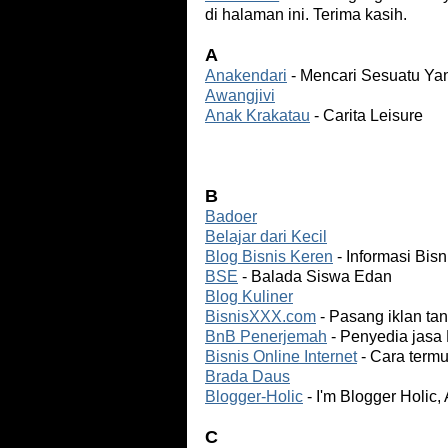
di halaman ini. Terima kasih.
A
Anakendari
- Mencari Sesuatu Ya
Awangjivi
Anak Krakatau
- Carita Leisure
B
Badoer
Belajar dari Kecil
Blog Bisnis Keren
- Informasi Bisn
BSE
- Balada Siswa Edan
Blog Kuliner
BisnisXXX.com
- Pasang iklan tan
BnB Penerjemah
- Penyedia jasa 
Bisnis Online Internet
- Cara termu
Brada Daus
Blogger-Holic
- I'm Blogger Holic,
C