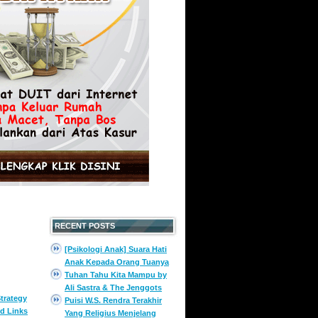
RECENT POSTS
[Psikologi Anak] Suara Hati
Anak Kepada Orang Tuanya
Tuhan Tahu Kita Mampu by
Ali Sastra & The Jenggots
trategy
Puisi W.S. Rendra Terakhir
d Links
Yang Religius Menjelang