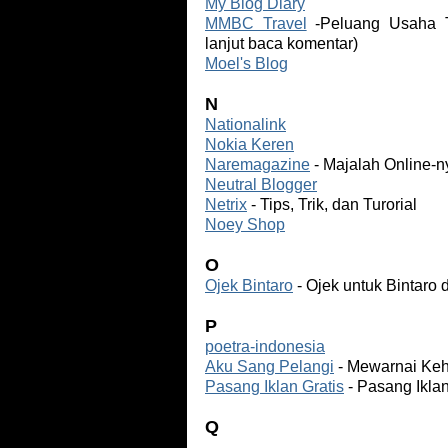
My Blog Diary
MMBC Travel
-Peluang Usaha Tr
lanjut baca komentar)
Moel's Blog
N
Nationalink
Nokia Keren
Naremagazine
- Majalah Online-n
Neutral Blogger
Netrix
- Tips, Trik, dan Turorial
Noey Shop
O
Ojek Bintaro
- Ojek untuk Bintaro 
P
poetra-indonesia
Aku Sang Pelangi
- Mewarnai Keh
Pasang Iklan Gratis
- Pasang Ikla
Q