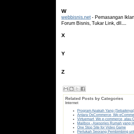
W
webbisnis.net
- Pemasangan Iklan B
Forum Bisnis, Tukar Link, dll....
X
Y
Z
Related Posts by Categories
Internet
Program Apakah Yang (Sebaiknya
Antara OsCommerce, Wp eCommerce
Virtuemart, Wp e-commerce, atau
Mailbox - Asesories Rumah yang 
One Stop Site for Video Game
Perlukah Seorang Pembimbing untu