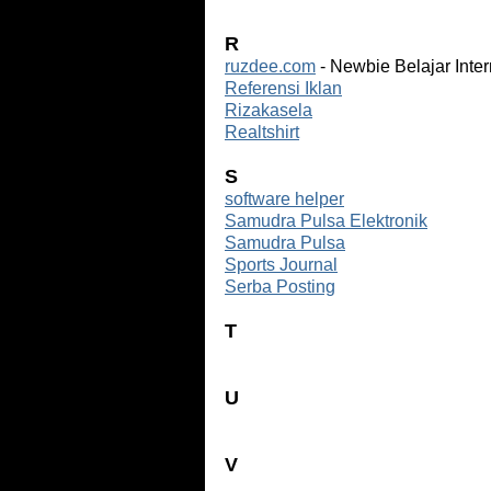
R
ruzdee.com
- Newbie Belajar Inte
Referensi Iklan
Rizakasela
Realtshirt
S
software helper
Samudra Pulsa Elektronik
Samudra Pulsa
Sports Journal
Serba Posting
T
U
V