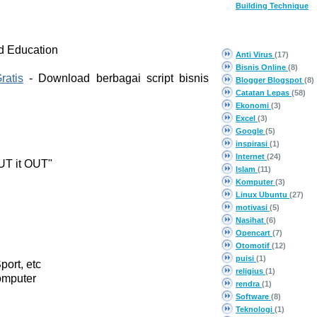
Building Technique
CATEGORY
d Education
Anti Virus
(17)
Bisnis Online
(8)
ratis
- Download berbagai script bisnis
Blogger Blogspot
(8)
Catatan Lepas
(58)
Ekonomi
(3)
Excel
(3)
Google
(5)
inspirasi
(1)
Internet
(24)
UT it OUT"
Islam
(11)
Komputer
(3)
Linux Ubuntu
(27)
motivasi
(5)
Nasihat
(6)
Opencart
(7)
Otomotif
(12)
puisi
(1)
port, etc
religius
(1)
omputer
rendra
(1)
Software
(8)
Teknologi
(1)