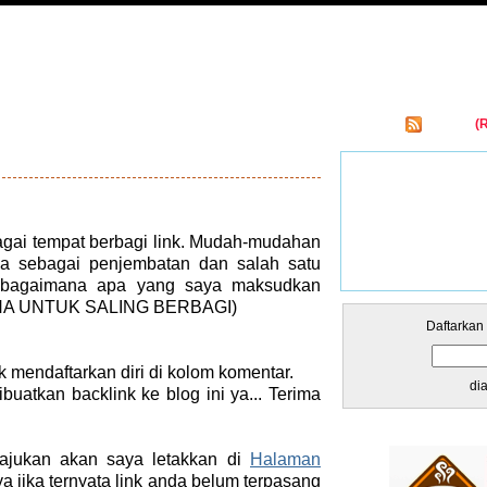
Entries
(
kar Links
gai tempat berbagi link. Mudah-mudahan
sa sebagai penjembatan dan salah satu
 sebagaimana apa yang saya maksudkan
RANA UNTUK SALING BERBAGI)
Daftarkan
k mendaftarkan diri di kolom komentar.
di
uatkan backlink ke blog ini ya... Terima
ajukan akan saya letakkan di
Halaman
ya jika ternyata link anda belum terpasang