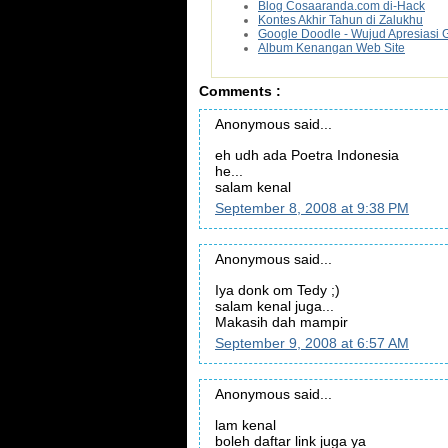
Blog Cosaaranda.com di-Hack
Kontes Akhir Tahun di Zalukhu
Google Doodle - Wujud Apresiasi 
Album Kenangan Web Site
Comments :
Anonymous said...
eh udh ada Poetra Indonesia
he...
salam kenal
September 8, 2008 at 9:38 PM
Anonymous said...
Iya donk om Tedy ;)
salam kenal juga...
Makasih dah mampir
September 9, 2008 at 6:57 AM
Anonymous said...
lam kenal
boleh daftar link juga ya