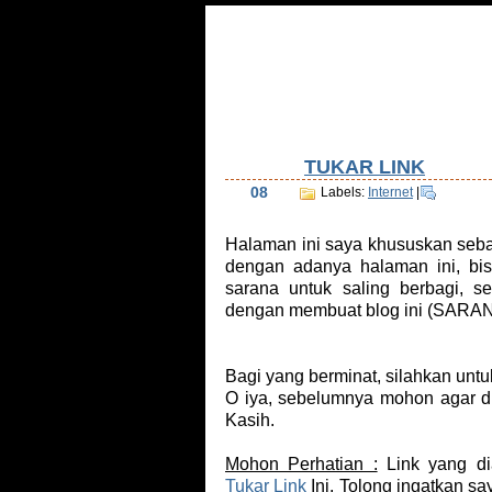
Home
Tentang Saya
Daftar Isi
Tu
TUKAR LINK
Aug
08
Labels:
Internet
|
Halaman ini saya khususkan seba
dengan adanya halaman ini, bi
sarana untuk saling berbagi,
dengan membuat blog ini (SA
Bagi yang berminat, silahkan untu
O iya, sebelumnya mohon agar dib
Kasih.
Mohon Perhatian :
Link yang di
Tukar Link
Ini. Tolong ingatkan sa