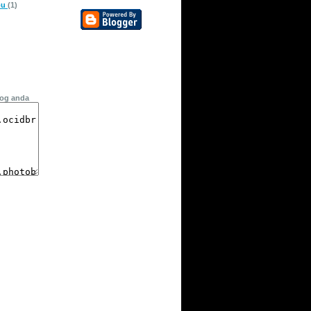
pu
(1)
log anda