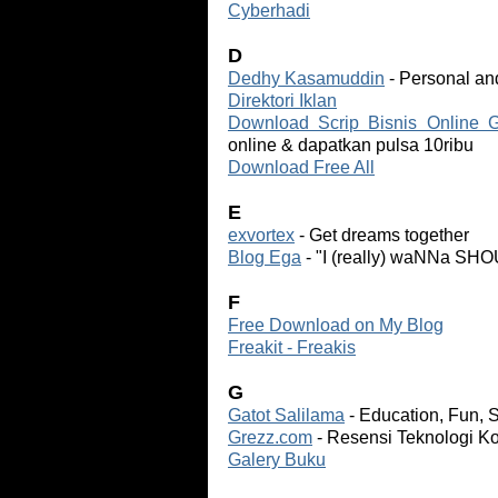
Cyberhadi
D
Dedhy Kasamuddin
- Personal an
Direktori Iklan
Download Scrip Bisnis Online G
online & dapatkan pulsa 10ribu
Download Free All
E
exvortex
- Get dreams together
Blog Ega
- "I (really) waNNa SHO
F
Free Download on My Blog
Freakit - Freakis
G
Gatot Salilama
- Education, Fun, S
Grezz.com
- Resensi Teknologi K
Galery Buku