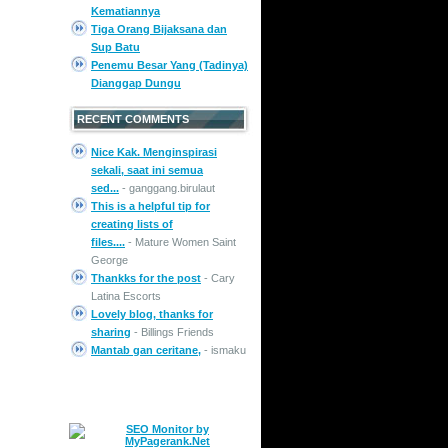
Kematiannya
Tiga Orang Bijaksana dan
Sup Batu
Penemu Besar Yang (Tadinya)
Dianggap Dungu
RECENT COMMENTS
Nice Kak. Menginspirasi
sekali, saat ini semua
sed...
- ganggang.birulaut
This is a helpful tip for
creating lists of
files....
- Mature Women Saint
George
Thankks for the post
- Cary
Latina Escorts
Lovely blog, thanks for
sharing
- Billings Friends
Mantab gan ceritane,
- ismaku