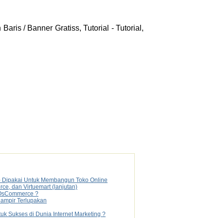
aris / Banner Gratiss, Tutorial - Tutorial,
) Dipakai Untuk Membangun Toko Online
, dan Virtuemart (lanjutan)
 OsCommerce ?
Hampir Terlupakan
k Sukses di Dunia Internet Marketing ?