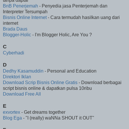
tanpa daptar
BnB Penerjemah
- Penyedia jasa Penterjemah dan
Interpreter Tersumpah
Bisnis Online Internet
- Cara termudah hasilkan uang dari
internet
Brada Daus
Blogger-Holic
- I'm Blogger Holic, Are You ?
C
Cyberhadi
D
Dedhy Kasamuddin
- Personal and Education
Direktori Iklan
Download Scrip Bisnis Online Gratis
- Download berbagai
script bisnis online & dapatkan pulsa 10ribu
Download Free All
E
exvortex
- Get dreams together
Blog Ega
- "I (really) waNNa SHOUT it OUT"