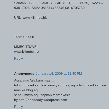
Selatan 12930 MMBC Call (021) 5228525, 5228526,
93817926, SMS: 081514465345,0816705750
URL :www.klikmbc.biz
Terima Kasih..
MMBC TRAVEL
www.klikmbc.biz
Reply
Anonymous
January 14, 2009 at 11:40 PM
Assalamu 'alaikum mas....
tolong masukkan link saya yah mas, aq udah masukkan link
mas ke blog aq..
sebelumnya aq ucapkan terimakasih..
by http://bendeddy.wordpress.com
Reply