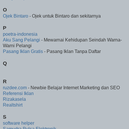
O
Ojek Bintaro
- Ojek untuk Bintaro dan sekitarnya
P
poetra-indonesia
Aku Sang Pelangi
- Mewarnai Kehidupan Seindah Warna-
Warni Pelangi
Pasang Iklan Gratis
- Pasang Iklan Tanpa Daftar
Q
R
ruzdee.com
- Newbie Belajar Internet Marketing dan SEO
Referensi Iklan
Rizakasela
Realtshirt
S
software helper
Samudra Pulsa Elektronik