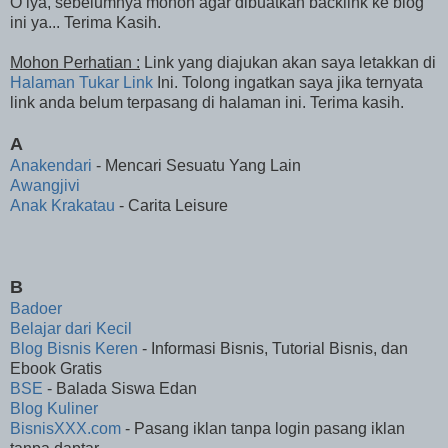
O iya, sebelumnya mohon agar dibuatkan backlink ke blog
ini ya... Terima Kasih.
Mohon Perhatian :
Link yang diajukan akan saya letakkan di
Halaman Tukar Link
Ini. Tolong ingatkan saya jika ternyata
link anda belum terpasang di halaman ini. Terima kasih.
A
Anakendari
- Mencari Sesuatu Yang Lain
Awangjivi
Anak Krakatau
- Carita Leisure
B
Badoer
Belajar dari Kecil
Blog Bisnis Keren
- Informasi Bisnis, Tutorial Bisnis, dan
Ebook Gratis
BSE
- Balada Siswa Edan
Blog Kuliner
BisnisXXX.com
- Pasang iklan tanpa login pasang iklan