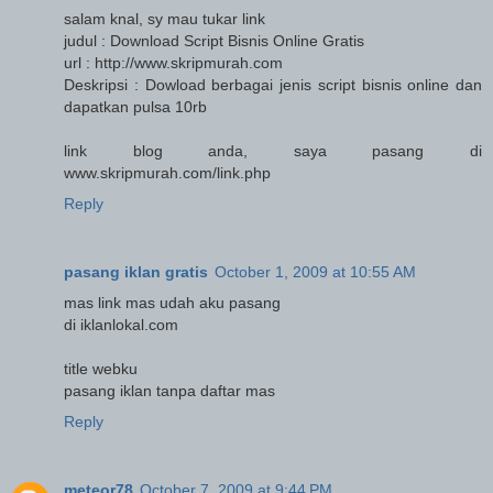
salam knal, sy mau tukar link
judul : Download Script Bisnis Online Gratis
url : http://www.skripmurah.com
Deskripsi : Dowload berbagai jenis script bisnis online dan
dapatkan pulsa 10rb
link blog anda, saya pasang di
www.skripmurah.com/link.php
Reply
pasang iklan gratis
October 1, 2009 at 10:55 AM
mas link mas udah aku pasang
di iklanlokal.com
title webku
pasang iklan tanpa daftar mas
Reply
meteor78
October 7, 2009 at 9:44 PM