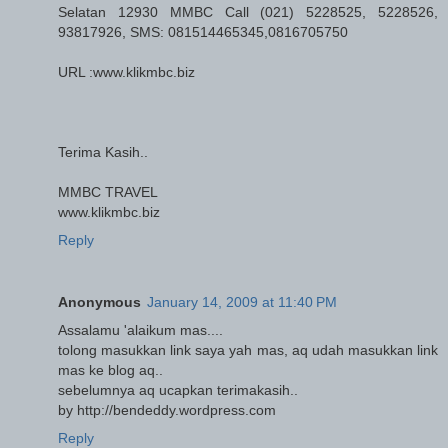
Selatan 12930 MMBC Call (021) 5228525, 5228526,
93817926, SMS: 081514465345,0816705750
URL :www.klikmbc.biz
Terima Kasih..
MMBC TRAVEL
www.klikmbc.biz
Reply
Anonymous
January 14, 2009 at 11:40 PM
Assalamu 'alaikum mas....
tolong masukkan link saya yah mas, aq udah masukkan link
mas ke blog aq..
sebelumnya aq ucapkan terimakasih..
by http://bendeddy.wordpress.com
Reply