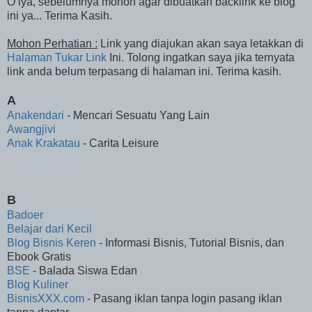
O iya, sebelumnya mohon agar dibuatkan backlink ke blog
ini ya... Terima Kasih.
Mohon Perhatian :
Link yang diajukan akan saya letakkan di
Halaman Tukar Link
Ini. Tolong ingatkan saya jika ternyata
link anda belum terpasang di halaman ini. Terima kasih.
A
Anakendari
- Mencari Sesuatu Yang Lain
Awangjivi
Anak Krakatau
- Carita Leisure
B
Badoer
Belajar dari Kecil
Blog Bisnis Keren
- Informasi Bisnis, Tutorial Bisnis, dan
Ebook Gratis
BSE
- Balada Siswa Edan
Blog Kuliner
BisnisXXX.com
- Pasang iklan tanpa login pasang iklan