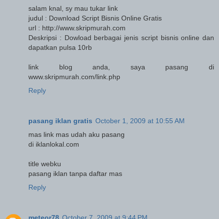
salam knal, sy mau tukar link
judul : Download Script Bisnis Online Gratis
url : http://www.skripmurah.com
Deskripsi : Dowload berbagai jenis script bisnis online dan
dapatkan pulsa 10rb
link blog anda, saya pasang di
www.skripmurah.com/link.php
Reply
pasang iklan gratis
October 1, 2009 at 10:55 AM
mas link mas udah aku pasang
di iklanlokal.com
title webku
pasang iklan tanpa daftar mas
Reply
meteor78
October 7, 2009 at 9:44 PM