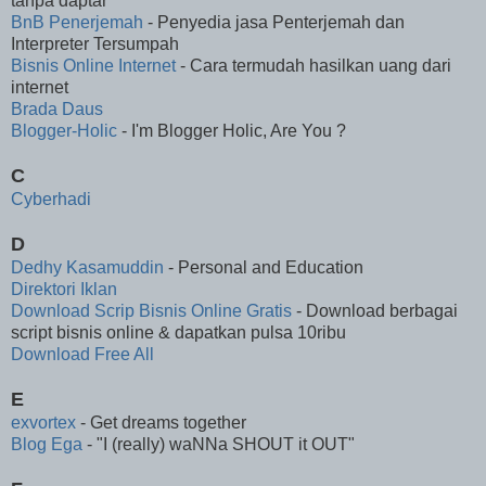
tanpa daptar
BnB Penerjemah
- Penyedia jasa Penterjemah dan
Interpreter Tersumpah
Bisnis Online Internet
- Cara termudah hasilkan uang dari
internet
Brada Daus
Blogger-Holic
- I'm Blogger Holic, Are You ?
C
Cyberhadi
D
Dedhy Kasamuddin
- Personal and Education
Direktori Iklan
Download Scrip Bisnis Online Gratis
- Download berbagai
script bisnis online & dapatkan pulsa 10ribu
Download Free All
E
exvortex
- Get dreams together
Blog Ega
- "I (really) waNNa SHOUT it OUT"