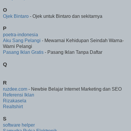
O
Ojek Bintaro
- Ojek untuk Bintaro dan sekitarnya
P
poetra-indonesia
Aku Sang Pelangi
- Mewarnai Kehidupan Seindah Warna-
Warni Pelangi
Pasang Iklan Gratis
- Pasang Iklan Tanpa Daftar
Q
R
ruzdee.com
- Newbie Belajar Internet Marketing dan SEO
Referensi Iklan
Rizakasela
Realtshirt
S
software helper
Samudra Pulsa Elektronik