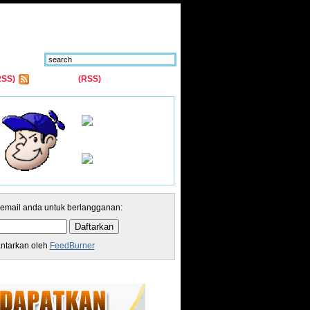
RSS)
Comments
(RSS)
 email anda untuk berlangganan:
antarkan oleh
FeedBurner