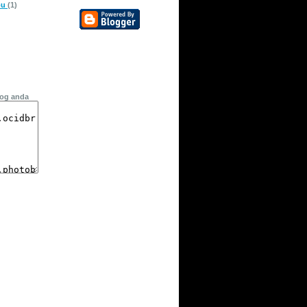
pu
(1)
log anda