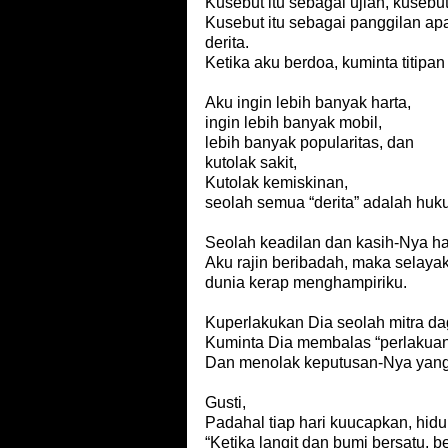
Kusebut itu sebagai ujian, kusebut
Kusebut itu sebagai panggilan apa
derita.
Ketika aku berdoa, kuminta titip
Aku ingin lebih banyak harta,
ingin lebih banyak mobil,
lebih banyak popularitas, dan
kutolak sakit,
Kutolak kemiskinan,
seolah semua “derita” adalah huk
Seolah keadilan dan kasih-Nya har
Aku rajin beribadah, maka selayak
dunia kerap menghampiriku.
Kuperlakukan Dia seolah mitra d
Kuminta Dia membalas “perlakuan
Dan menolak keputusan-Nya yang 
Gusti,
Padahal tiap hari kuucapkan, hid
“Ketika langit dan bumi bersatu,