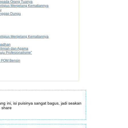
 Kepada Orang Tuanya
Religius Menjelang Kematiannya
u
anggap Dungu
Religius Menjelang Kematiannya
madhan
g Ilmiah dan Agama
uju Profesionalisme”
ty POM Bensin
ng ini, isi puisinya sangat bagus, jadi seakan
h share