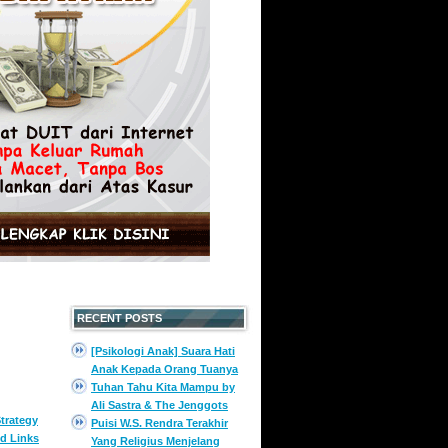
RECENT POSTS
[Psikologi Anak] Suara Hati
Anak Kepada Orang Tuanya
Tuhan Tahu Kita Mampu by
Ali Sastra & The Jenggots
trategy
Puisi W.S. Rendra Terakhir
d Links
Yang Religius Menjelang