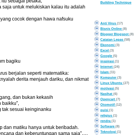
 itu sebagai petaka,
Building Technique
 saja untuk melukiskan kalau itu adalah
CATEGORY
an yang cocok dengan hawa nafsuku
Anti Virus
(17)
Bisnis Online
(8)
Blogger Blogspot
(8)
Catatan Lepas
(58)
Ekonomi
(3)
Excel
(3)
Google
(5)
um bagiku
inspirasi
(1)
Internet
(24)
Islam
(11)
us berjalan seperti matematika:
Komputer
(3)
nyalah derita menjauh dariku, dan nikmat
Linux Ubuntu
(27)
motivasi
(5)
Nasihat
(6)
agang, dan bukan kekasih
Opencart
(7)
 baikku”,
Otomotif
(12)
tak sesuai keinginanku
puisi
(1)
religius
(1)
rendra
(1)
Software
(8)
up dan matiku hanya untuk beribadah.
Teknologi
(1)
 bencana dan keberuntungan sama saja”….