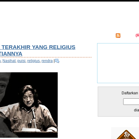
Entries
(
kar Links
A TERAKHIR YANG RELIGIUS
TIANNYA
m
,
Nasihat
,
puisi
,
religius
,
rendra
|
Daftarkan
di