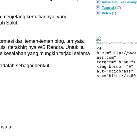
tuhan tahu kita mam
Tutorial
(17)
Video
(1)
dra menjelang kematiannya, yang
ah Sakit.
PASANG LINK
rmasi dari teman-teman blog, ternyata
Pasang kode berikut di b
uisi (terakhir) nya WS Rendra. Untuk itu
 kesalahan yang mungkin terjadi selama
dalah sebagai berikut :
 wajar