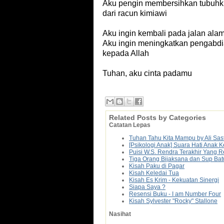
Aku pengin membersihkan tubuhk
dari racun kimiawi
Aku ingin kembali pada jalan ala
Aku ingin meningkatkan pengabd
kepada Allah
Tuhan, aku cinta padamu
Related Posts by Categories
Catatan Lepas
Tuhan Tahu Kita Mampu by Ali Sas
[Psikologi Anak] Suara Hati Anak
Puisi W.S. Rendra Terakhir Yang 
Tiga Orang Bijaksana dan Sup Bat
Kisah Paku di Pagar
Kisah Keledai Tua
Kisah Es Krim - Kekuatan Sinergi
Siapa Saya ?
Resensi Buku - I am Number Four
Kisah Sylvester "Rocky" Stallone
Nasihat