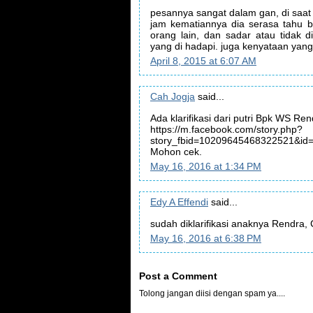
pesannya sangat dalam gan, di saat 
jam kematiannya dia serasa tahu 
orang lain, dan sadar atau tidak d
yang di hadapi. juga kenyataan yan
April 8, 2015 at 6:07 AM
Cah Jogja
said...
Ada klarifikasi dari putri Bpk WS Ren
https://m.facebook.com/story.php?
story_fbid=10209645468322521&id
Mohon cek.
May 16, 2016 at 1:34 PM
Edy A Effendi
said...
sudah diklarifikasi anaknya Rendra, 
May 16, 2016 at 6:38 PM
Post a Comment
Tolong jangan diisi dengan spam ya....