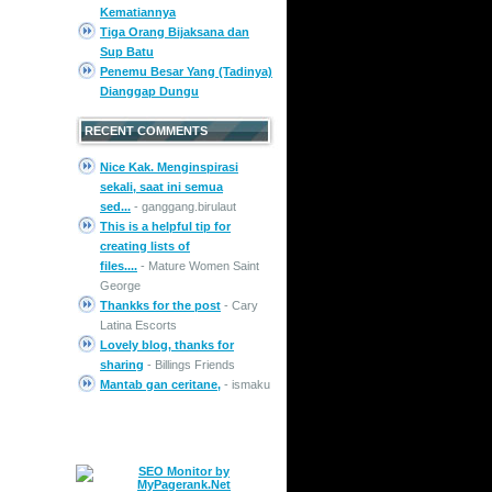
Kematiannya
Tiga Orang Bijaksana dan
Sup Batu
Penemu Besar Yang (Tadinya)
Dianggap Dungu
RECENT COMMENTS
Nice Kak. Menginspirasi
sekali, saat ini semua
sed...
- ganggang.birulaut
This is a helpful tip for
creating lists of
files....
- Mature Women Saint
George
Thankks for the post
- Cary
Latina Escorts
Lovely blog, thanks for
sharing
- Billings Friends
Mantab gan ceritane,
- ismaku