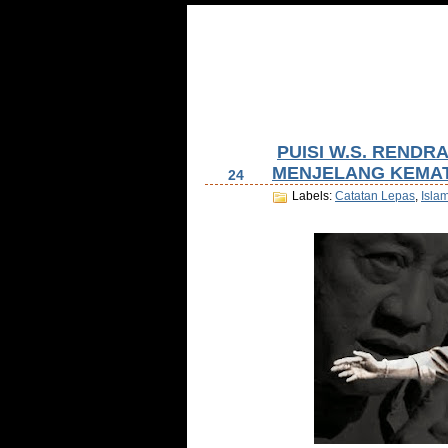
Home
Tentang Saya
Daftar Isi
Tu
PUISI W.S. RENDR
Dec
MENJELANG KEMA
24
Labels:
Catatan Lepas
,
Isla