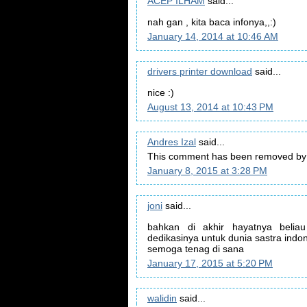
ACEP ILHAM
said...
nah gan , kita baca infonya,,:)
January 14, 2014 at 10:46 AM
drivers printer download
said...
nice :)
August 13, 2014 at 10:43 PM
Andres Izal
said...
This comment has been removed by a
January 8, 2015 at 3:28 PM
joni
said...
bahkan di akhir hayatnya beli
dedikasinya untuk dunia sastra indo
semoga tenag di sana
January 17, 2015 at 5:20 PM
walidin
said...