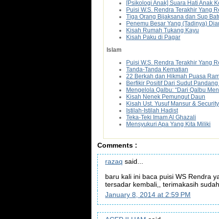
[Psikologi Anak] Suara Hati Anak
Puisi W.S. Rendra Terakhir Yang 
Tiga Orang Bijaksana dan Sup Bat
Penemu Besar Yang (Tadinya) Di
Kisah Rumah Tukang Kayu
Kisah Paku di Pagar
Islam
Puisi W.S. Rendra Terakhir Yang 
Tanda-Tanda Kematian
22 Berkah dan Hikmah Puasa Ra
Berfikir Positif Dari Sudut Pandan
Mengelola Qalbu: “Dari Qalbu Men
Kisah Nenek Pemungut Daun
Kisah Ust. Yusuf Mansur & Securi
Istilah-Istilah Hadist
Teka-Teki Imam Al Ghazali
Mensyukuri Apa Yang Kita Miliki
Comments :
razaq
said...
baru kali ini baca puisi WS Rendra ya
tersadar kembali,, terimakasih suda
January 8, 2014 at 2:59 PM