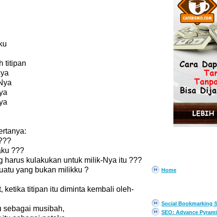
ku
 titipan
Nya
-Nya
ya
ya
ertanya:
???
aku ???
PAGES
 harus kulakukan untuk milik-Nya itu ???
uatu yang bukan milikku ?
Home
EBOOK GRATIS
 ketika titipan itu diminta kembali oleh-
Social Bookmarking S
tu sebagai musibah,
SEO: Advance Pyrami