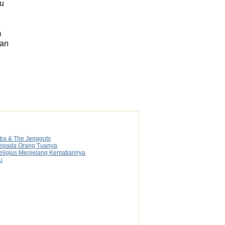
u
m
ian
tra & The Jenggots
 Kepada Orang Tuanya
Religius Menjelang Kematiannya
u