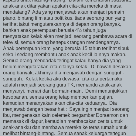
anak-anak ditanyakan apakah cita-cita mereka di masa
mendatang? Ada yang menjawab akan menjadi pemain
piano, bintang film atau politikus, tiada seorang pun yang
terlihat takut mengutarakannya di depan orang banyak,
bahkan anak perempuan berusia 4½ tahun juga
menyatakan kelak akan menjadi seorang pembawa acara di
televisi, semua orang bertepuk tangan mendengarnya.
Anak perempuan kami yang berusia 15 tahun terlihat sibuk
sekali sedang membantu anak-anak kecil lainnya makan.
Semua orang mendadak teringat kalau hanya dia yang
belum mengutarakan cita-citanya kelak. Di bawah desakan
orang banyak, akhirnya dia menjawab dengan sungguh-
sungguh: Kelak ketika aku dewasa, cita-cita pertamaku
adalah menjadi seorang guru TK, memandu anak-anak
menyanyi, menari dan bermain-main. Demi menunjukkan
kesopanan, semua orang tetap memberikan pujian,
kemudian menanyakan akan cita-cita keduanya. Dia
menjawab dengan besar hati: Saya ingin menjadi seorang
ibu, mengenakan kain celemek bergambar Doraemon dan
memasak di dapur, kemudian membacakan cerita untuk
anak-anakku dan membawa mereka ke teras rumah untuk
melihat bintang-bintang. Semua sanak keluarga tertegun