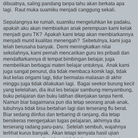
dibuatnya, saling pandang tanpa tahu akan berkata apa
lagi. Raut muka suamiku menjadi canggung sekali.
Sepulangnya ke rumah, suamiku mengeluhkan ke padaku,
apakah aku akan membiarkan anak perempuan kami kelak
menjadi guru TK? Apakah kami tetap akan membiarkannya
menjadi murid kualitas menengah? Sebetulnya, kami juga
telah berusaha banyak. Demi meningkatkan nilai
sekolahnya, kami pernah mencarikan guru les pribadi dan
mendaftarkannya di tempat bimbingan belajar, juga
membelikan berbagai materi belajar untuknya. Anak kami
juga sangat penurut, dia tidak membaca komik lagi, tidak
ikut kelas origami lagi, tidur bermalas-malasan di akhir
minggu juga tidak dilakukan lagi. Bagai seekor burung kecil
yang kelelahan, dia ikut les belajar sambung menyambung,
buku pelajaran dan buku latihan dikerjakan tanpa henti.
Namun biar bagaimana pun dia tetap seorang anak-anak,
tubuhnya tidak bisa bertahan lagi dan terserang flu berat.
Biar sedang diinfus dan terbaring di ranjang, dia tetap
bersikeras mengerjakan tugas pelajaran, akhirnya dia
terserang radang paru-paru. Setelah sembuh, wajahnya
terlihat kurus banyak. Akan tetapi ternyata hasil ujian