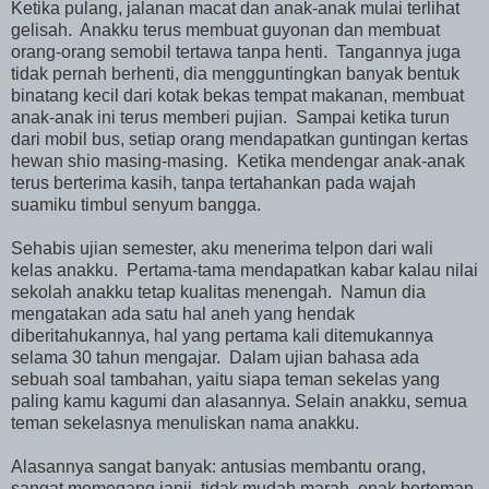
Ketika pulang, jalanan macat dan anak-anak mulai terlihat
gelisah. Anakku terus membuat guyonan dan membuat
orang-orang semobil tertawa tanpa henti. Tangannya juga
tidak pernah berhenti, dia mengguntingkan banyak bentuk
binatang kecil dari kotak bekas tempat makanan, membuat
anak-anak ini terus memberi pujian. Sampai ketika turun
dari mobil bus, setiap orang mendapatkan guntingan kertas
hewan shio masing-masing. Ketika mendengar anak-anak
terus berterima kasih, tanpa tertahankan pada wajah
suamiku timbul senyum bangga.
Sehabis ujian semester, aku menerima telpon dari wali
kelas anakku. Pertama-tama mendapatkan kabar kalau nilai
sekolah anakku tetap kualitas menengah. Namun dia
mengatakan ada satu hal aneh yang hendak
diberitahukannya, hal yang pertama kali ditemukannya
selama 30 tahun mengajar. Dalam ujian bahasa ada
sebuah soal tambahan, yaitu siapa teman sekelas yang
paling kamu kagumi dan alasannya. Selain anakku, semua
teman sekelasnya menuliskan nama anakku.
Alasannya sangat banyak: antusias membantu orang,
sangat memegang janji, tidak mudah marah, enak berteman,