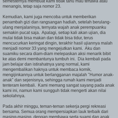
semesternya membuat kami tidak tahu mau tertawa atau
menangis, tetap saja nomor 23.
Kemudian, kami juga mencoba untuk memberikan
penambah gizi dan rangsangan hadiah, setelah berulang-
ulang menjalaninya, ternyata wajah anak perempuanku
semakin pucat saja. Apalagi, setiap kali akan ujian, dia
mulai tidak bisa makan dan tidak bisa tidur, terus
mencucurkan keringat dingin, terakhir hasil ujiannya malah
menjadi nomor 33 yang mengejutkan kami. Aku dan
suamiku secara diam-diam melepaskan aksi menarik bibit
ke atas demi membantunya tumbuh ini. Dia kembali pada
jam belajar dan istirahatnya yang normal, kami
mengembalikan haknya untuk membaca komik,
mengijinkannya untuk berlangganan majalah "Humor anak-
anak" dan sejenisnya, sehingga rumah kami menjadi
tenteram kembali. Kami memang sangat sayang pada anak
kami ini, namun kami sungguh tidak mengerti akan nilai
sekolahnya.
Pada akhir minggu, teman-teman sekerja pergi rekreasi
bersama. Semua orang mempersiapkan lauk terbaik dari
masing-masing, dengan membawa serta suami dan anak