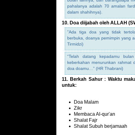
bulan lainnya; dan barangsiapa m
pahalanya adalah 70 amalan fard
dalam shahihnya).
10. Doa diijabah oleh ALLAH (S
”Ada tiga doa yang tidak terto
berbuka, doanya pemimpin yang ad
Tirmidzi)
“Telah datang kepadamu bula
keberkahan menurunkan rahmat 
doa doamu…” (HR Thabrani)
11. Berkah Sahur : Waktu mak
untuk:
Doa Malam
Zikr
Membaca Al-qur'an
Shalat Fajr
Shalat Subuh berjamaah