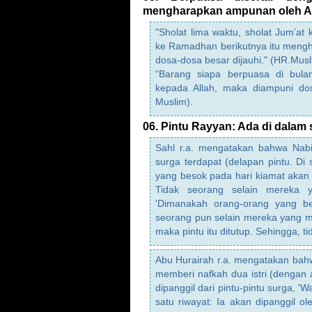
mengharapkan ampunan oleh All
"Sholat lima waktu, sholat Jum’at
ke Ramadhan berikutnya itu meng
dosa-dosa besar dijauhi." (HR.Musl
“Barang siapa berpuasa di bul
kepada Allah, maka diampuni dos
Muslim).
06. Pintu Rayyan: Ada di dalam
Sahl r.a. mengatakan bahwa Nab
surga terdapat (delapan pintu. Di
yang besok pada hari kiamat akan
Tidak seorang selain mereka y
'Dimanakah orang-orang yang be
seorang pun selain mereka yang m
maka pintu itu ditutup. Sehingga, 
Abu Hurairah r.a. mengatakan bah
memberi nafkah dua istri (dengan a
dipanggil dari pintu-pintu surga, 'W
satu riwayat: Ia akan dipanggil ol