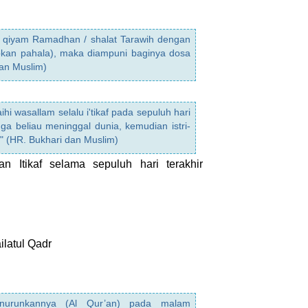
 qiyam Ramadhan / shalat Tarawih dengan
pkan pahala), maka diampuni baginya dosa
dan Muslim)
hi wasallam selalu i'tikaf pada sepuluh hari
ga beliau meninggal dunia, kemudian istri-
au." (HR. Bukhari dan Muslim)
 Itikaf selama sepuluh hari terakhir
latul Qadr
nurunkannya (Al Qur’an) pada malam