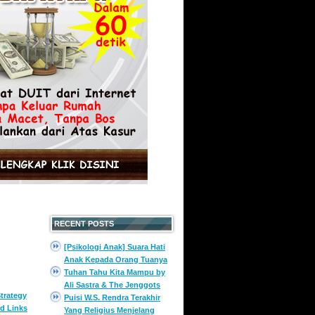
RECENT POSTS
[Psikologi Anak] Suara Hati
Anak Kepada Orang Tuanya
Tuhan Tahu Kita Mampu by
Ali Sastra & The Jenggots
trategy
Puisi W.S. Rendra Terakhir
d Links
Yang Religius Menjelang