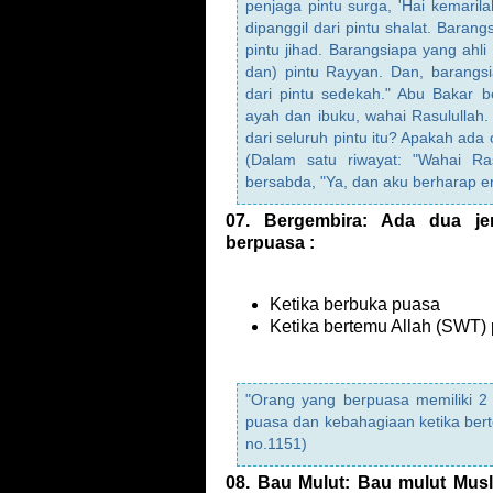
penjaga pintu surga, 'Hai kemarila
dipanggil dari pintu shalat. Barang
pintu jihad. Barangsiapa yang ahli
dan) pintu Rayyan. Dan, barangsi
dari pintu sedekah." Abu Bakar 
ayah dan ibuku, wahai Rasulullah.
dari seluruh pintu itu? Apakah ada 
(Dalam satu riwayat: "Wahai Ras
bersabda, "Ya, dan aku berharap 
07. Bergembira: Ada dua je
berpuasa :
Ketika berbuka puasa
Ketika bertemu Allah (SWT) 
"Orang yang berpuasa memiliki 2
puasa dan kebahagiaan ketika ber
no.1151)
08. Bau Mulut: Bau mulut Musl