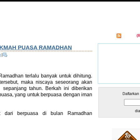
Entries
(
kar Links
HIKMAH PUASA RAMADHAN
m
|
amadhan terlalu banyak untuk dihitung.
tersebut, maka niscaya seseorang akan
sepanjang tahun. Berkah ini diberikan
Daftarkan
rpuasa, yang untuk berpuasa dengan iman
di
t dari berpuasa di bulan Ramadhan