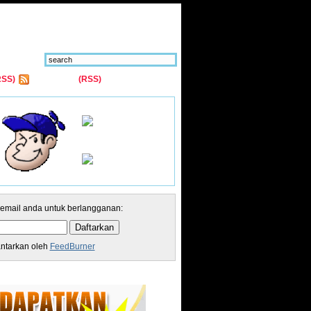
RSS)
Comments
(RSS)
 email anda untuk berlangganan:
antarkan oleh
FeedBurner