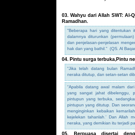
03. Wahyu dari Allah SWT: Al-Q
Ramadhan.
"Beberapa hari yang ditentukan 
dalamnya diturunkan (permulaan)
dan penjelasan-penjelasan mengen
hak dan yang bathil." (QS. Al Baqa
04. Pintu surga terbuka,Pintu n
“Jika telah datang bulan Ramadha
neraka ditutup, dan setan-setan dib
“Apabila datang awal malam dari
yang sangat jahat dibelenggu, p
pintupun yang terbuka, sedangkan
pintupun yang ditutup. Dan seora
menginginkan kebaikan kemarila
kejelekan tahanlah.’ Dan Allah m
neraka, yang demikian itu terjadi p
05. Berpuasa disertai den