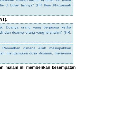
elakukan amalan fardhu di bulan ini, maka
hu di bulan lainnya” (HR Ibnu Khuzaimah
WT).
lak. Doanya orang yang berpuasa ketika
il dan doanya orang yang terzhalimi” (HR.
n Ramadhan dimana Allah melimpahkan
dan mengampuni dosa dosamu, menerima
an malam ini memberikan kesempatan