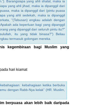
h.'). Barangsiapa yang ahli shalat, maka ia
siapa yang ahli jihad, maka ia dipanggil dari
 puasa, maka ia dipanggil dari (pintu puasa
apa yang ahli sedekah, maka ia dipanggil
berkata, "(Tebusan) engkau adalah dengan
 Apakah ada keperluan bagi yang dipanggil
orang yang dipanggil dari seluruh pintu itu?"
ulullah, itu yang tidak binasa?") Beliau
engkau termasuk golongan mereka.
nis kegembiraan bagi Muslim yang
pada hari kiamat
 kebahagiaan: kebahagiaan ketika berbuka
temu dengan Rabb-Nya kelak” (HR. Muslim,
im berpuasa akan lebih baik daripada