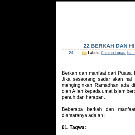
Home
Tentang Saya
Daftar Isi
Tu
22 BERKAH DAN 
Aug
24
Labels:
Catatan Lepas
,
Isla
Berkah dan manfaat dari Puasa R
Jika seseorang sadar akan hal 
menginginkan Ramadhan ada di 
oleh Allah kepada umat Islam be
penuh dan harapan.
Beberapa berkah dan manfaa
diantaranya adalah :
01. Taqwa: