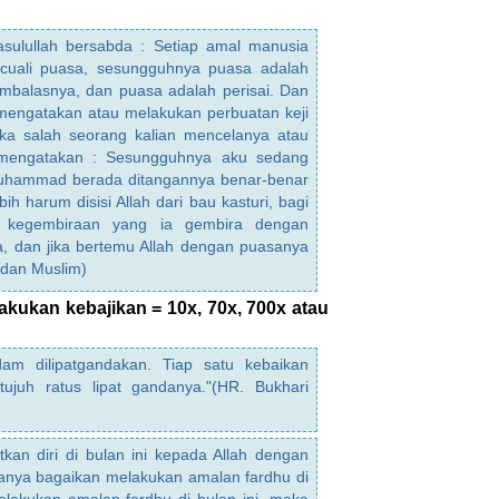
asulullah bersabda : Setiap amal manusia
ecuali puasa, sesungguhnya puasa adalah
mbalasnya, dan puasa adalah perisai. Dan
 mengatakan atau melakukan perbuatan keji
ka salah seorang kalian mencelanya atau
engatakan : Sesungguhnya aku sedang
Muhammad berada ditangannya benar-benar
h harum disisi Allah dari bau kasturi, bagi
 kegembiraan yang ia gembira dengan
a, dan jika bertemu Allah dengan puasanya
i dan Muslim)
akukan kebajikan = 10x, 70x, 700x atau
am dilipatgandakan. Tiap satu kebaikan
ujuh ratus lipat gandanya."(HR. Bukhari
kan diri di bulan ini kepada Allah dengan
anya bagaikan melakukan amalan fardhu di