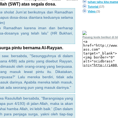
tuhan tahu kita mam
ah (SWT) atas segala dosa.
Tutorial
(17)
Video
(1)
 ke sholat Jum’at berikutnya dan Ramadhan
hapus dosa-dosa diantara keduanya selama
im)
PASANG LINK
an Ramadhan karena iman dan berharap
a-dosanya yang telah lalu” (HR Bukhari,
Pasang kode berikut di b
 surga pintu bernama Al-Rayyan.
i saw. bersabda, "Sesungguhnya di dalam
 sana 4/88) ada pintu yang disebut Rayyan,
 dimasuki oleh orang-orang yang berpuasa.
ang masuk lewat pintu itu. Dikatakan,
rpuasa?' Lalu mereka berdiri, tidak ada
asuk darinya. Apabila mereka telah masuk,
tidak ada seorang pun yang masuk darinya."
wa Rasulullah bersabda, "Barangsiapa yang
pa pun 4/193) di jalan Allah, maka ia akan
ahai hamba Allah, ini lebih baik.' (Dan dalam
eh para penjaga surga, yakni oleh tiap-tiap