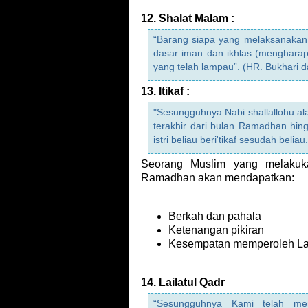
12. Shalat Malam :
“Barang siapa yang melaksanakan
dasar iman dan ikhlas (menghara
yang telah lampau”. (HR. Bukhari 
13. Itikaf :
"Sesungguhnya Nabi shallallohu alai
terakhir dari bulan Ramadhan hing
istri beliau beri'tikaf sesudah beli
Seorang Muslim yang melakukan
Ramadhan akan mendapatkan:
Berkah dan pahala
Ketenangan pikiran
Kesempatan memperoleh Lai
14. Lailatul Qadr
“Sesungguhnya Kami telah me