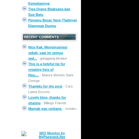
Kematiannya
Tiga Orang Bijaksana dan
Sup Batu
Penemu Besar Yang (Tadinya)
Dianggap Dungu
RECENT COMMENTS
Nice Kak. Menginspirasi
sekali, saat ini semua
sed...
- ganggang.birulaut
This is a helpful tip for
creating lists of
files....
- Mature Women Saint
George
Thankks for the post
- Cary
Latina Escorts
Lovely blog, thanks for
sharing
- Billings Friends
Mantab gan ceritane,
- ismaku