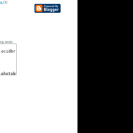
pu
(1)
log anda