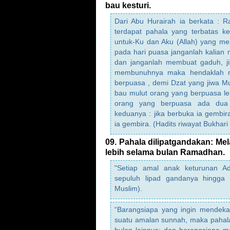
bau kesturi.
Dari Abu Hurairah ia berkata : R
terdapat pahala yang terbatas k
untuk-Ku dan Aku (Allah) yang me
pada hari puasa janganlah kalian
dan janganlah membuat gaduh, ji
membunuhnya maka hendaklah m
berpuasa , demi Dzat yang jiwa 
bau mulut orang yang berpuasa lebi
orang yang berpuasa ada dua
keduanya : jika berbuka ia gembir
ia gembira. (Hadits riwayat Bukhar
09. Pahala dilipatgandakan: Mel
lebih selama bulan Ramadhan.
"Setiap amal anak keturunan Ad
sepuluh lipad gandanya hingga t
Muslim).
“Barangsiapa yang ingin mendekat
suatu amalan sunnah, maka pahal