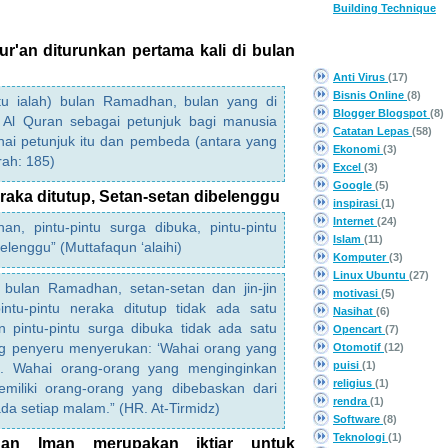
Building Technique
CATEGORY
ur'an diturunkan pertama kali di bulan
Anti Virus
(17)
Bisnis Online
(8)
itu ialah) bulan Ramadhan, bulan yang di
Blogger Blogspot
(8)
 Al Quran sebagai petunjuk bagi manusia
Catatan Lepas
(58)
ai petunjuk itu dan pembeda (antara yang
Ekonomi
(3)
rah: 185)
Excel
(3)
Google
(5)
eraka ditutup, Setan-setan dibelenggu
inspirasi
(1)
Internet
(24)
n, pintu-pintu surga dibuka, pintu-pintu
Islam
(11)
elenggu” (Muttafaqun ‘alaihi)
Komputer
(3)
Linux Ubuntu
(27)
 bulan Ramadhan, setan-setan dan jin-jin
motivasi
(5)
intu-pintu neraka ditutup tidak ada satu
Nasihat
(6)
 pintu-pintu surga dibuka tidak ada satu
Opencart
(7)
ng penyeru menyerukan: ‘Wahai orang yang
Otomotif
(12)
puisi
(1)
h. Wahai orang-orang yang menginginkan
religius
(1)
emiliki orang-orang yang dibebaskan dari
rendra
(1)
ada setiap malam.” (HR. At-Tirmidz)
Software
(8)
Teknologi
(1)
gan Iman merupakan iktiar untuk