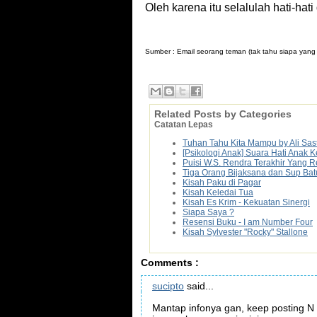
Oleh karena itu selalulah hati-ha
Sumber : Email seorang teman (tak tahu siapa yang 
Related Posts by Categories
Catatan Lepas
Tuhan Tahu Kita Mampu by Ali Sas
[Psikologi Anak] Suara Hati Anak
Puisi W.S. Rendra Terakhir Yang 
Tiga Orang Bijaksana dan Sup Bat
Kisah Paku di Pagar
Kisah Keledai Tua
Kisah Es Krim - Kekuatan Sinergi
Siapa Saya ?
Resensi Buku - I am Number Four
Kisah Sylvester "Rocky" Stallone
Comments :
sucipto
said...
Mantap infonya gan, keep posting N 