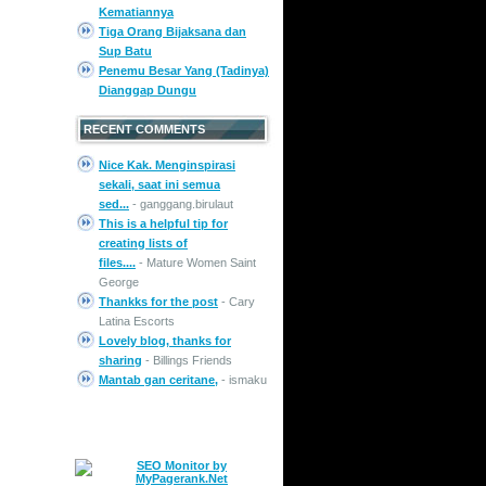
Kematiannya
Tiga Orang Bijaksana dan
Sup Batu
Penemu Besar Yang (Tadinya)
Dianggap Dungu
RECENT COMMENTS
Nice Kak. Menginspirasi
sekali, saat ini semua
sed...
- ganggang.birulaut
This is a helpful tip for
creating lists of
files....
- Mature Women Saint
George
Thankks for the post
- Cary
Latina Escorts
Lovely blog, thanks for
sharing
- Billings Friends
Mantab gan ceritane,
- ismaku