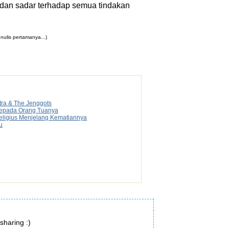
ti dan sadar terhadap semua tindakan
nulis pertamanya...)
tra & The Jenggots
 Kepada Orang Tuanya
Religius Menjelang Kematiannya
u
sharing :)