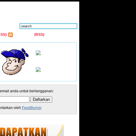
RSS)
Comments
(RSS)
 email anda untuk berlangganan:
antarkan oleh
FeedBurner