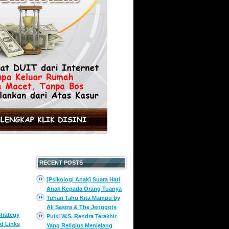
RECENT POSTS
[Psikologi Anak] Suara Hati
Anak Kepada Orang Tuanya
Tuhan Tahu Kita Mampu by
Ali Sastra & The Jenggots
trategy
Puisi W.S. Rendra Terakhir
d Links
Yang Religius Menjelang