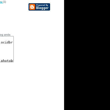
pu
(1)
log anda