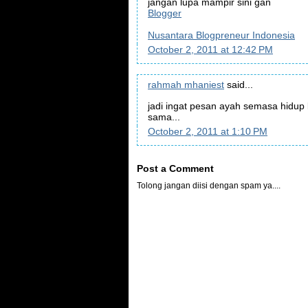
jangan lupa mampir sini gan
Blogger
Nusantara Blogpreneur Indonesia
October 2, 2011 at 12:42 PM
rahmah mhaniest
said...
jadi ingat pesan ayah semasa hidup b
sama...
October 2, 2011 at 1:10 PM
Post a Comment
Tolong jangan diisi dengan spam ya....