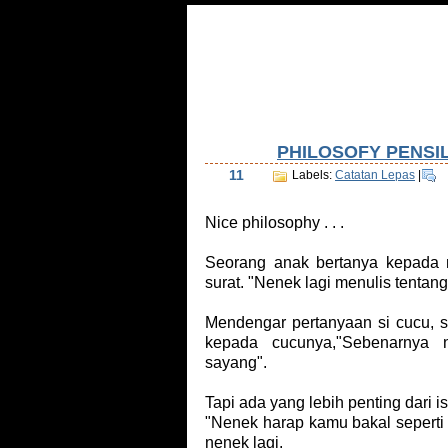
Home
Tentang Saya
Daftar Isi
Tu
PHILOSOFY PENSI
Nov
11
Labels:
Catatan Lepas
|
Nice philosophy . . .
Seorang anak bertanya kepada
surat. "Nenek lagi menulis tentan
Mendengar pertanyaan si cucu, s
kepada cucunya,"Sebenarnya 
sayang".
Tapi ada yang lebih penting dari is
"Nenek harap kamu bakal seperti p
nenek lagi.