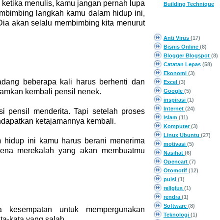
l ketika menulis, kamu jangan pernah lupa
Building Technique
mbimbing langkah kamu dalam hidup ini,
Dia akan selalu membimbing kita menurut
CATEGORY
Anti Virus
(17)
Bisnis Online
(8)
Blogger Blogspot
(8)
Catatan Lepas
(58)
Ekonomi
(3)
dang beberapa kali harus berhenti dan
Excel
(3)
amkan kembali pensil nenek.
Google
(5)
inspirasi
(1)
Internet
(24)
i pensil menderita. Tapi setelah proses
Islam
(11)
endapatkan ketajamannya kembali.
Komputer
(3)
Linux Ubuntu
(27)
 hidup ini kamu harus berani menerima
motivasi
(5)
arena merekalah yang akan membuatmu
Nasihat
(6)
Opencart
(7)
Otomotif
(12)
puisi
(1)
religius
(1)
rendra
(1)
Software
(8)
ta kesempatan untuk mempergunakan
Teknologi
(1)
a-kata yang salah.