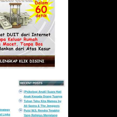
RECENT POSTS
[Psikologi Anak] Suara Hati
Anak Kepada Orang Tuanya
Tuhan Tahu Kita Mampu by
Ali Sastra & The Jenggots
trategy
Puisi W.S. Rendra Terakhir
d Links
Yang Religius Menjelang