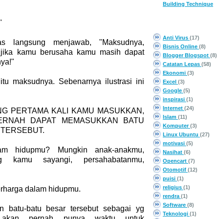
Building Technique
"
CATEGORY
Anti Virus
(17)
as langsung menjawab, "Maksudnya,
Bisnis Online
(8)
 jika kamu berusaha kamu masih dapat
Blogger Blogspot
(8)
ya!"
Catatan Lepas
(58)
Ekonomi
(3)
itu maksudnya. Sebenarnya ilustrasi ini
Excel
(3)
Google
(5)
inspirasi
(1)
Internet
(24)
NG PERTAMA KALI KAMU MASUKKAN,
Islam
(11)
ERNAH DAPAT MEMASUKKAN BATU
Komputer
(3)
 TERSEBUT.
Linux Ubuntu
(27)
motivasi
(5)
lam hidupmu? Mungkin anak-anakmu,
Nasihat
(6)
 yg kamu sayangi, persahabatanmu,
Opencart
(7)
Otomotif
(12)
puisi
(1)
religius
(1)
erharga dalam hidupmu.
rendra
(1)
Software
(8)
an batu-batu besar tersebut sebagai yg
Teknologi
(1)
 akan pernah punya waktu untuk