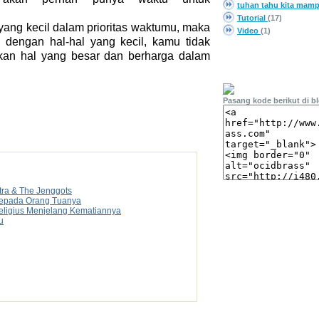
tuhan tahu kita mam
Tutorial
(17)
ang kecil dalam prioritas waktumu, maka
Video
(1)
engan hal-hal yang kecil, kamu tidak
kan hal yang besar dan berharga dalam
PASANG LINK
Pasang kode berikut di b
tra & The Jenggots
 Kepada Orang Tuanya
Religius Menjelang Kematiannya
u