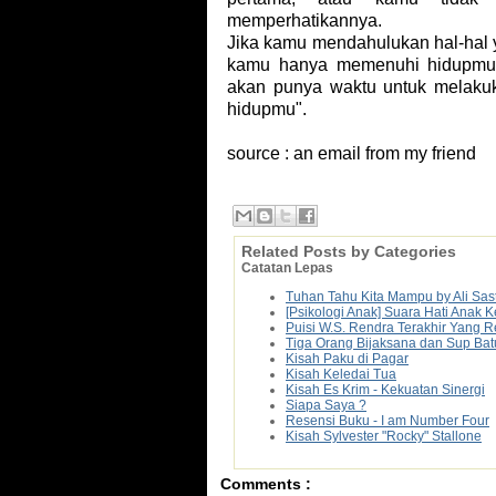
memperhatikannya.
Jika kamu mendahulukan hal-hal y
kamu hanya memenuhi hidupmu d
akan punya waktu untuk melaku
hidupmu".
source : an email from my friend
Related Posts by Categories
Catatan Lepas
Tuhan Tahu Kita Mampu by Ali Sas
[Psikologi Anak] Suara Hati Anak
Puisi W.S. Rendra Terakhir Yang 
Tiga Orang Bijaksana dan Sup Bat
Kisah Paku di Pagar
Kisah Keledai Tua
Kisah Es Krim - Kekuatan Sinergi
Siapa Saya ?
Resensi Buku - I am Number Four
Kisah Sylvester "Rocky" Stallone
Comments :