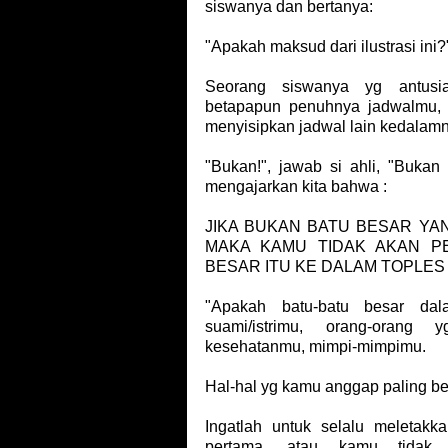
siswanya dan bertanya:
"Apakah maksud dari ilustrasi ini?
Seorang siswanya yg antusi
betapapun penuhnya jadwalmu,
menyisipkan jadwal lain kedalamn
"Bukan!", jawab si ahli, "Bukan 
mengajarkan kita bahwa :
JIKA BUKAN BATU BESAR YA
MAKA KAMU TIDAK AKAN P
BESAR ITU KE DALAM TOPLES
"Apakah batu-batu besar da
suami/istrimu, orang-orang
kesehatanmu, mimpi-mimpimu.
Hal-hal yg kamu anggap paling b
Ingatlah untuk selalu meletakk
pertama, atau kamu tidak