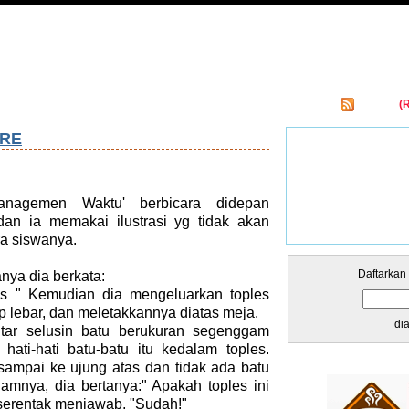
Entries
(
kar Links
ARE
anagemen Waktu' berbicara didepan
an ia memakai ilustrasi yg tidak akan
a siswanya.
Daftarkan
anya dia berkata:
is " Kemudian dia mengeluarkan toples
p lebar, dan meletakkannya diatas meja.
di
itar selusin batu berukuran segenggam
ati-hati batu-batu itu kedalam toples.
sampai ke ujung atas dan tidak ada batu
amnya, dia bertanya:" Apakah toples ini
erentak menjawab, "Sudah!"