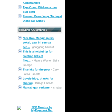
Kematiannya
Tiga Orang Bijaksana dan
Sup Batu
Penemu Besar Yang (Tadinya)
Dianggap Dungu
RECENT COMMENTS
Nice Kak. Menginspirasi
sekali, saat ini semua
sed...
- ganggang.birulaut
This is a helpful tip for
creating lists of
files....
- Mature Women Saint
George
Thankks for the post
- Cary
Latina Escorts
Lovely blog, thanks for
sharing
- Billings Friends
Mantab gan ceritane,
- ismaku