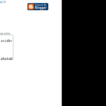
pu
(1)
log anda