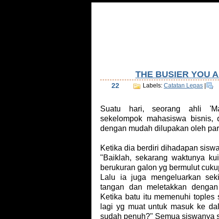
Home
Tentang Saya
Daftar Isi
Tu
THE BUSIER YOU 
Apr
22
Labels:
Catatan Lepas
|
Suatu hari, seorang ahli 'M
sekelompok mahasiswa bisnis, d
dengan mudah dilupakan oleh par
Ketika dia berdiri dihadapan sisw
"Baiklah, sekarang waktunya ku
berukuran galon yg bermulut cuku
Lalu ia juga mengeluarkan sek
tangan dan meletakkan dengan h
Ketika batu itu memenuhi toples 
lagi yg muat untuk masuk ke dal
sudah penuh?" Semua siswanya s