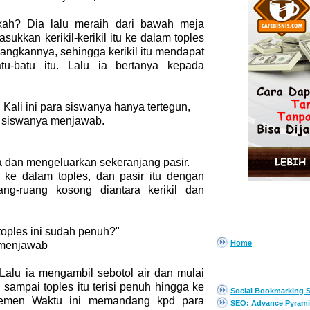
kah? Dia lalu meraih dari bawah meja
sukkan kerikil-kerikil itu ke dalam toples
ngkannya, sehingga kerikil itu mendapat
atu-batu itu. Lalu ia bertanya kepada
 Kali ini para siswanya hanya tertegun,
ri siswanya menjawab.
 dan mengeluarkan sekeranjang pasir.
 ke dalam toples, dan pasir itu dengan
g-ruang kosong diantara kerikil dan
PAGES
 toples ini sudah penuh?"
Home
 menjawab
EBOOK GRATIS
" Lalu ia mengambil sebotol air dan mulai
 sampai toples itu terisi penuh hingga ke
Social Bookmarking S
ajemen Waktu ini memandang kpd para
SEO: Advance Pyrami