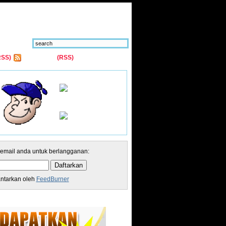
RSS)
Comments
(RSS)
 email anda untuk berlangganan:
antarkan oleh
FeedBurner