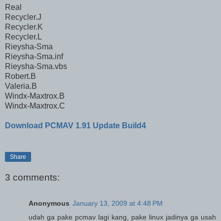
Real
Recycler.J
Recycler.K
Recycler.L
Rieysha-Sma
Rieysha-Sma.inf
Rieysha-Sma.vbs
Robert.B
Valeria.B
Windx-Maxtrox.B
Windx-Maxtrox.C
Download PCMAV 1.91 Update Build4
Share
3 comments:
Anonymous
January 13, 2009 at 4:48 PM
udah ga pake pcmav lagi kang, pake linux jadinya ga usah