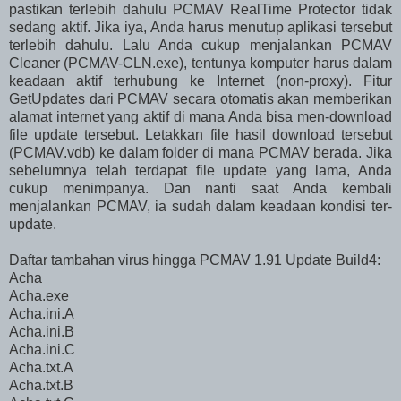
pastikan terlebih dahulu PCMAV RealTime Protector tidak
sedang aktif. Jika iya, Anda harus menutup aplikasi tersebut
terlebih dahulu. Lalu Anda cukup menjalankan PCMAV
Cleaner (PCMAV-CLN.exe), tentunya komputer harus dalam
keadaan aktif terhubung ke Internet (non-proxy). Fitur
GetUpdates dari PCMAV secara otomatis akan memberikan
alamat internet yang aktif di mana Anda bisa men-download
file update tersebut. Letakkan file hasil download tersebut
(PCMAV.vdb) ke dalam folder di mana PCMAV berada. Jika
sebelumnya telah terdapat file update yang lama, Anda
cukup menimpanya. Dan nanti saat Anda kembali
menjalankan PCMAV, ia sudah dalam keadaan kondisi ter-
update.
Daftar tambahan virus hingga PCMAV 1.91 Update Build4:
Acha
Acha.exe
Acha.ini.A
Acha.ini.B
Acha.ini.C
Acha.txt.A
Acha.txt.B