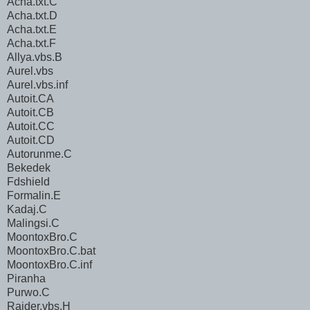
Acha.txt.C
Acha.txt.D
Acha.txt.E
Acha.txt.F
Allya.vbs.B
Aurel.vbs
Aurel.vbs.inf
Autoit.CA
Autoit.CB
Autoit.CC
Autoit.CD
Autorunme.C
Bekedek
Fdshield
Formalin.E
Kadaj.C
Malingsi.C
MoontoxBro.C
MoontoxBro.C.bat
MoontoxBro.C.inf
Piranha
Purwo.C
Raider.vbs.H