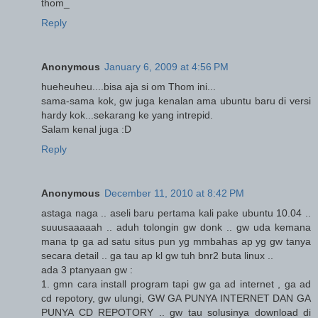
thom_
Reply
Anonymous
January 6, 2009 at 4:56 PM
hueheuheu....bisa aja si om Thom ini...
sama-sama kok, gw juga kenalan ama ubuntu baru di versi
hardy kok...sekarang ke yang intrepid.
Salam kenal juga :D
Reply
Anonymous
December 11, 2010 at 8:42 PM
astaga naga .. aseli baru pertama kali pake ubuntu 10.04 ..
suuusaaaaah .. aduh tolongin gw donk .. gw uda kemana
mana tp ga ad satu situs pun yg mmbahas ap yg gw tanya
secara detail .. ga tau ap kl gw tuh bnr2 buta linux ..
ada 3 ptanyaan gw :
1. gmn cara install program tapi gw ga ad internet , ga ad
cd repotory, gw ulungi, GW GA PUNYA INTERNET DAN GA
PUNYA CD REPOTORY .. gw tau solusinya download di