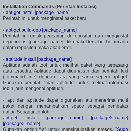
Installation Commands (Perintah Instalasi)
•
apt-get install [package_name]
Perintah ini untuk menginstal paket baru.
•
apt-get build-dep [package_name]
Perintah ini untuk pencarian di repositori dan menginstal
dependensi [package_name]. Jika paket tersebut belum ada
dalam repositori maka akan error.
•
aptitude install [package_name]
Aptitude adalah tool untuk melihat paket yang terpasang
atau tersedia. Aptitude dapat digunakan dari perintah text
(command line) dengan cara yang sama seperti apt-get.
Gunakan perintah “man aptitude” untuk melihat informasi
lebih jauh mengenai aptitude.
• apt dan aptitude dapat digunakan atu menerima multi
paket dengan menambahkan space sebagai pembatas
daftar. Sebagai contoh:
apt-get install [package1_name] [package2_name]
[package3_name]
Gunakan option “-s” untuk mensimulasikan proses. "
Sudo