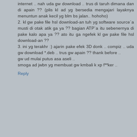
internet .. nah uda gw download .. trus di taruh dimana dan
di apain ?? (plis kl ad yg bersedia mengajari layaknya
menuntun anak kecil yg blm bs jalan.. hohoho)
2. kl gw pake file hsl download-an tuh yg software source`a
musti di otak atik ga ya ?? bagian ATP`a itu sebenernya di
pake kalo apa ya ?? ato itu ga ngefek kl gw pake file hsl
download-an ??
3. ini yg terakhr :) ajarin pake efek 3D donk .. compiz .. uda
gw download *.deb .. trus gw apain ?? thank before ..
gw ud mulai putus asa aseli ..
smoga ad jwbn yg membuat gw kmbali k xp f**ker ..
Reply