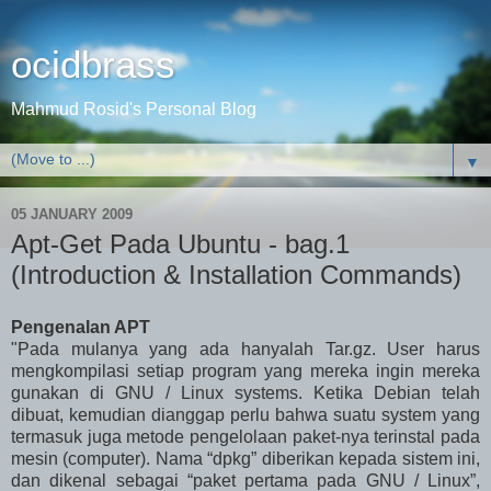
ocidbrass
Mahmud Rosid's Personal Blog
▼
05 JANUARY 2009
Apt-Get Pada Ubuntu - bag.1
(Introduction & Installation Commands)
Pengenalan APT
"Pada mulanya yang ada hanyalah Tar.gz. User harus
mengkompilasi setiap program yang mereka ingin mereka
gunakan di GNU / Linux systems. Ketika Debian telah
dibuat, kemudian dianggap perlu bahwa suatu system yang
termasuk juga metode pengelolaan paket-nya terinstal pada
mesin (computer). Nama “dpkg” diberikan kepada sistem ini,
dan dikenal sebagai “paket pertama pada GNU / Linux”,