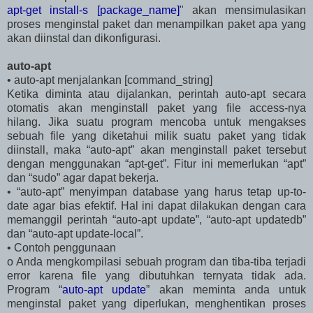
apt-get install-s [package_name]
" akan mensimulasikan
proses menginstal paket dan menampilkan paket apa yang
akan diinstal dan dikonfigurasi.
auto-apt
• auto-apt menjalankan [command_string]
Ketika diminta atau dijalankan, perintah auto-apt secara
otomatis akan menginstall paket yang file access-nya
hilang. Jika suatu program mencoba untuk mengakses
sebuah file yang diketahui milik suatu paket yang tidak
diinstall, maka “auto-apt” akan menginstall paket tersebut
dengan menggunakan “apt-get”. Fitur ini memerlukan “apt”
dan “sudo” agar dapat bekerja.
• “auto-apt” menyimpan database yang harus tetap up-to-
date agar bias efektif. Hal ini dapat dilakukan dengan cara
memanggil perintah “auto-apt update”, “auto-apt updatedb”
dan “auto-apt update-local”.
• Contoh penggunaan
o Anda mengkompilasi sebuah program dan tiba-tiba terjadi
error karena file yang dibutuhkan ternyata tidak ada.
Program “
auto-apt update
” akan meminta anda untuk
menginstal paket yang diperlukan, menghentikan proses