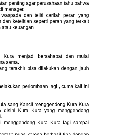
atan penting agar perusahaan tahu bahwa
di manager.
waspada dan teliti carilah peran yang
n ketelitian seperti peran yang terkait
 atau keuangan
a Kura menjadi bersahabat dan mulai
ama sama.
g terakhir bisa dilakukan dengan jauh
lakukan perlombaan lagi , cuma kali ini
ula sang Kancil menggendong Kura Kura
an disini Kura Kura yang menggendong
.
ai menggendong Kura Kura lagi sampai
merasa puas karena berhasil tiba dengan