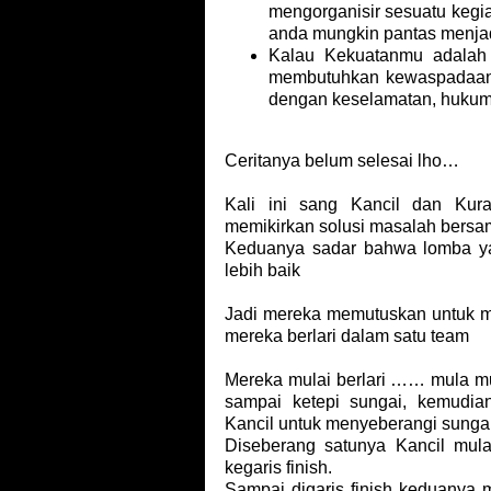
mengorganisir sesuatu kegi
anda mungkin pantas menja
Kalau Kekuatanmu adalah 
membutuhkan kewaspadaan da
dengan keselamatan, hukum
Ceritanya belum selesai lho…
Kali ini sang Kancil dan Kur
memikirkan solusi masalah bers
Keduanya sadar bahwa lomba yan
lebih baik
Jadi mereka memutuskan untuk me
mereka berlari dalam satu team
Mereka mulai berlari …… mula m
sampai ketepi sungai, kemudi
Kancil untuk menyeberangi sungai
Diseberang satunya Kancil mul
kegaris finish.
Sampai digaris finish keduanya 