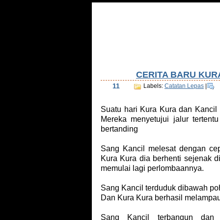
Home
Tentang Saya
Daftar Isi
Tu
CERITA BARU KUR
Dec
11
Labels:
Catatan Lepas
|
Suatu hari Kura Kura dan Kancil 
Mereka menyetujui jalur tertent
bertanding
Sang Kancil melesat dengan ce
Kura Kura dia berhenti sejenak d
memulai lagi perlombaannya.
Sang Kancil terduduk dibawah poho
Dan Kura Kura berhasil melampau
Sang Kancil terbangun dan 