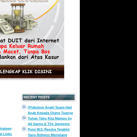
RECENT POSTS
[Psikologi Anak] Suara Hati
Anak Kepada Orang Tuanya
Tuhan Tahu Kita Mampu by
Ali Sastra & The Jenggots
trategy
Puisi W.S. Rendra Terakhir
d Links
Yang Religius Menjelang