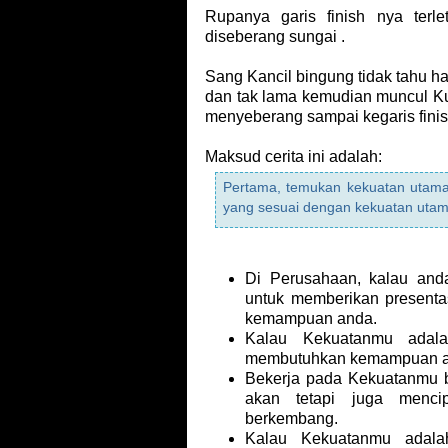
Rupanya garis finish nya terle
diseberang sungai .
Sang Kancil bingung tidak tahu h
dan tak lama kemudian muncul K
menyeberang sampai kegaris fin
Maksud cerita ini adalah:
Pertama, temukan kekuatan utama
yang sesuai dengan kekuatan uta
Di Perusahaan, kalau anda
untuk memberikan presenta
kemampuan anda.
Kalau Kekuatanmu adala
membutuhkan kemampuan an
Bekerja pada Kekuatanmu 
akan tetapi juga menci
berkembang.
Kalau Kekuatanmu adalah