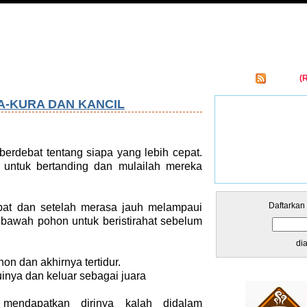
Entries
(
kar Links
A-KURA DAN KANCIL
berdebat tentang siapa yang lebih cepat.
u untuk bertanding dan mulailah mereka
Daftarkan
pat dan setelah merasa jauh melampaui
ibawah pohon untuk beristirahat sebelum
di
n dan akhirnya tertidur.
inya dan keluar sebagai juara
mendapatkan dirinya kalah didalam