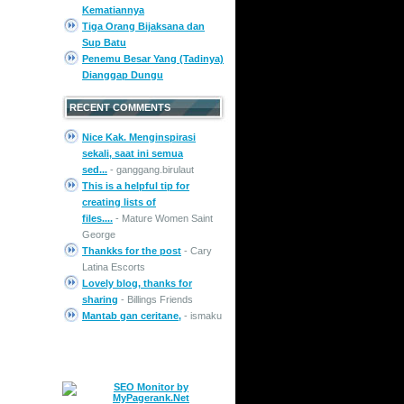
Kematiannya
Tiga Orang Bijaksana dan
Sup Batu
Penemu Besar Yang (Tadinya)
Dianggap Dungu
RECENT COMMENTS
Nice Kak. Menginspirasi
sekali, saat ini semua
sed...
- ganggang.birulaut
This is a helpful tip for
creating lists of
files....
- Mature Women Saint
George
Thankks for the post
- Cary
Latina Escorts
Lovely blog, thanks for
sharing
- Billings Friends
Mantab gan ceritane,
- ismaku