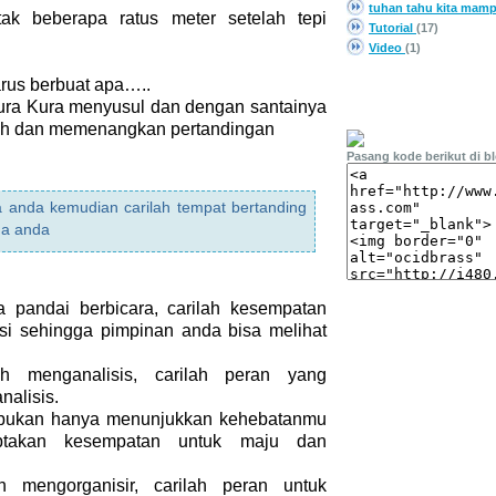
tuhan tahu kita mam
tak beberapa ratus meter setelah tepi
Tutorial
(17)
Video
(1)
arus berbuat apa…..
PASANG LINK
ura Kura menyusul dan dengan santainya
ish dan memenangkan pertandingan
Pasang kode berikut di b
 anda kemudian carilah tempat bertanding
ma anda
 pandai berbicara, carilah kesempatan
si sehingga pimpinan anda bisa melihat
h menganalisis, carilah peran yang
alisis.
bukan hanya menunjukkan kehebatanmu
ptakan kesempatan untuk maju dan
 mengorganisir, carilah peran untuk