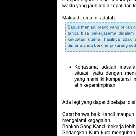
waktu yang jauh lebih cepat dari
Maksud cerita ini adalah:
Bagus menjadi orang yang brilian 
tanpa bisa bekerjasama didalam
kekuatan utama, hasilnya tidak 
dimana anda berkinerja kurang seda
Kerjasama adalah masal
situasi, yaitu dengan me
yang memiliki kompetensi i
alih kepemimpinan.
Ada lagi yang dapat dipelajari disi
Catat bahwa baik Kancil maupun 
mengalami kegagalan.
Bahkan Sang Kancil bekerja lebih
Sedangkan Kura kura mengubah S