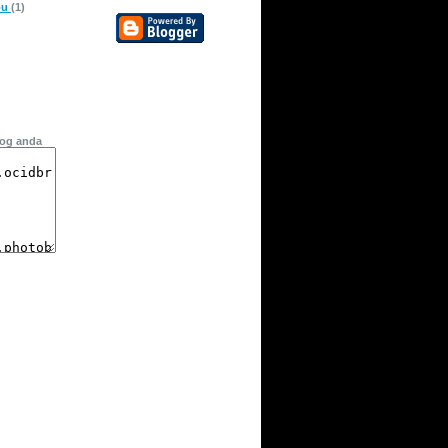
pu
(1)
log anda