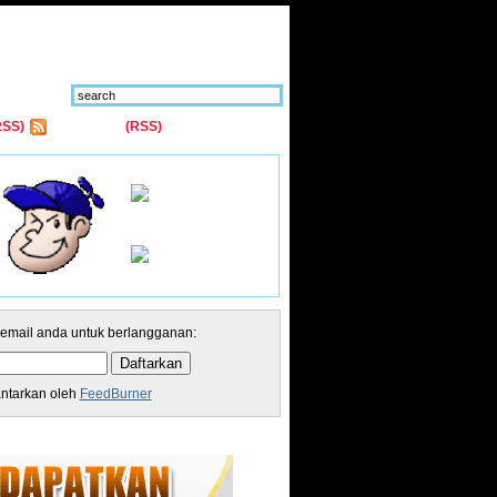
RSS)
Comments
(RSS)
 email anda untuk berlangganan:
antarkan oleh
FeedBurner