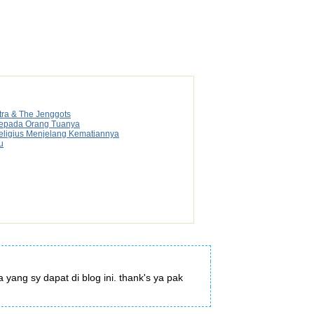
tra & The Jenggots
 Kepada Orang Tuanya
Religius Menjelang Kematiannya
u
yang sy dapat di blog ini. thank's ya pak