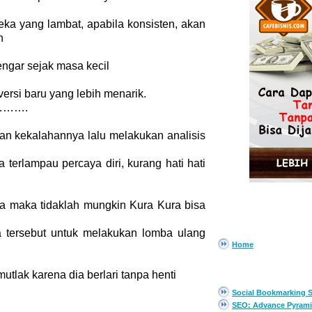
reka yang lambat, apabila konsisten, akan
n
dengar sejak masa kecil
versi baru yang lebih menarik.
 ……….
n kekalahannya lalu melakukan analisis
 terlampau percaya diri, kurang hati hati
da maka tidaklah mungkin Kura Kura bisa
PAGES
a tersebut untuk melakukan lomba ulang
Home
EBOOK GRATIS
utlak karena dia berlari tanpa henti
Social Bookmarking S
SEO: Advance Pyrami