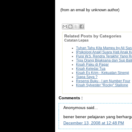
(from an email by unknown author)
Related Posts by Categories
Catatan Lepas
Tuhan Tahu Kita Mampu by Ali Sas
[Psikologi Anak] Suara Hati Anak
Puisi W.S. Rendra Terakhir Yang 
Tiga Orang Bijaksana dan Sup Bat
Kisah Paku di Pagar
Kisah Keledai Tua
Kisah Es Krim - Kekuatan Sinergi
Siapa Saya ?
Resensi Buku - I am Number Four
Kisah Sylvester "Rocky" Stallone
Comments :
Anonymous said...
bener bener pelajaran yang berharga 
December 13, 2008 at 12:48 PM