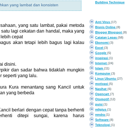
Building Technique
hkan yang lambat dan konsisten
CATEGORY
Anti Virus
(17)
sahaan, yang satu lambat, pakai metoda
Bisnis Online
(8)
satu lagi cekatan dan handal, maka yang
Blogger Blogspot
(8)
lebih cepat
Catatan Lepas
(58)
bagus akan tetapi lebih bagus lagi kalau
Ekonomi
(3)
Excel
(3)
Google
(5)
inspirasi
(1)
Internet
(24)
i disini.
Islam
(11)
rpikir dan sadar bahwa tidaklah mungkin
Komputer
(3)
 seperti yang lalu.
Linux Ubuntu
(27)
motivasi
(5)
i Kura Kura menantang sang Kancil untuk
Nasihat
(6)
aan yang berbeda
Opencart
(7)
Otomotif
(12)
puisi
(1)
ncil berlari dengan cepat tanpa berhenti
religius
(1)
rendra
(1)
rhenti ditepi sungai, karena harus
Software
(8)
Teknologi
(1)