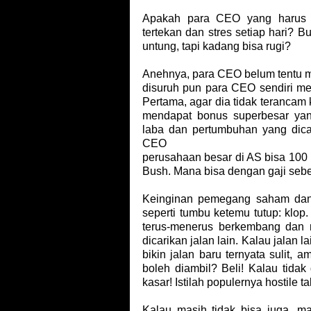
Apakah para CEO yang harus s
tertekan dan stres setiap hari?
untung, tapi kadang bisa rugi?
Anehnya, para CEO belum tentu me
disuruh pun para CEO sendiri 
Pertama, agar dia tidak terancam
mendapat bonus superbesar yang
laba dan pertumbuhan yang dica
CEO
perusahaan besar di AS bisa 100 k
Bush. Mana bisa dengan gaji sebe
Keinginan pemegang saham dan
seperti tumbu ketemu tutup: klo
terus-menerus berkembang dan m
dicarikan jalan lain. Kalau jalan l
bikin jalan baru ternyata sulit, a
boleh diambil? Beli! Kalau tidak
kasar! Istilah populernya hostile ta
Kalau masih tidak bisa juga, mas