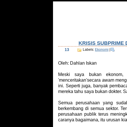
Home
Tentang Saya
Daftar Isi
Tu
KRISIS SUBPRIME 
Oct
13
Labels:
Ekonomi
|
Oleh: Dahlan Iskan
Meski saya bukan ekonom, 
'menceritakan'secara awam menge
ini. Seperti juga, banyak pembaca
mereka tahu saya bukan dokter. S
Semua perusahaan yang sudah 
berkembang di semua sektor. Ter
perusahaan publik terus meningk
caranya bagaimana, itu urusan kia