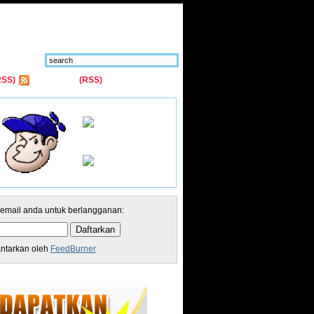
RSS)
Comments
(RSS)
 email anda untuk berlangganan:
antarkan oleh
FeedBurner