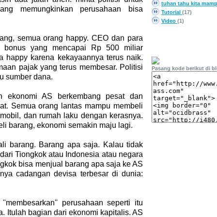
tuhan tahu kita mam
 yang memungkinkan perusahaan bisa
Tutorial
(17)
Video
(1)
bang, semua orang happy. CEO dan para
PASANG LINK
at bonus yang mencapai Rp 500 miliar
a happy karena kekayaannya terus naik.
aan pajak yang terus membesar. Politisi
Pasang kode berikut di b
u sumber dana.
ah ekonomi AS berkembang pesat dan
kat. Semua orang lantas mampu membeli
 mobil, dan rumah laku dengan kerasnya.
i barang, ekonomi semakin maju lagi.
li barang. Barang apa saja. Kalau tidak
a dari Tiongkok atau Indonesia atau negara
ngkok bisa menjual barang apa saja ke AS
ya cadangan devisa terbesar di dunia:
''membesarkan'' perusahaan seperti itu
 Itulah bagian dari ekonomi kapitalis. AS