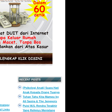
RECENT POSTS
[Psikologi Anak] Suara Hati
Anak Kepada Orang Tuanya
Tuhan Tahu Kita Mampu by
Ali Sastra & The Jenggots
trategy
Puisi W.S. Rendra Terakhir
d Links
Yang Religius Menjelang