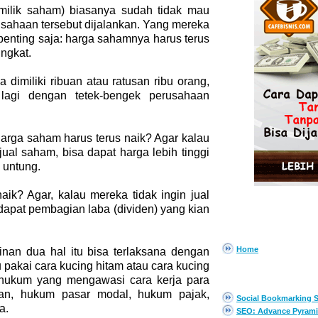
emilik saham) biasanya sudah tidak mau
sahaan tersebut dijalankan. Yang mereka
penting saja: harga sahamnya harus terus
ngkat.
 dimiliki ribuan atau ratusan ribu orang,
 lagi dengan tetek-bengek perusahaan
rga saham harus terus naik? Agar kalau
jual saham, bisa dapat harga lebih tinggi
 untung.
ik? Agar, kalau mereka tidak ingin jual
dapat pembagian laba (dividen) yang kian
PAGES
Home
nan dua hal itu bisa terlaksana dengan
 pakai cara kucing hitam atau cara kucing
EBOOK GRATIS
a hukum yang mengawasi cara kerja para
an, hukum pasar modal, hukum pajak,
Social Bookmarking S
a.
SEO: Advance Pyrami