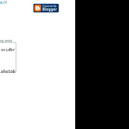
pu
(1)
log anda