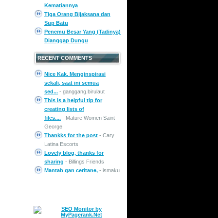
Kematiannya
Tiga Orang Bijaksana dan
Sup Batu
Penemu Besar Yang (Tadinya)
Dianggap Dungu
RECENT COMMENTS
Nice Kak. Menginspirasi
sekali, saat ini semua
sed...
- ganggang.birulaut
This is a helpful tip for
creating lists of
files....
- Mature Women Saint
George
Thankks for the post
- Cary
Latina Escorts
Lovely blog, thanks for
sharing
- Billings Friends
Mantab gan ceritane,
- ismaku