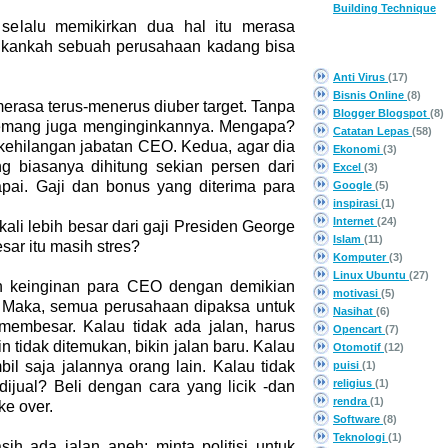
Building Technique
elalu memikirkan dua hal itu merasa
 Bukankah sebuah perusahaan kadang bisa
CATEGORY
Anti Virus
(17)
Bisnis Online
(8)
rasa terus-menerus diuber target. Tanpa
Blogger Blogspot
(8)
memang juga menginginkannya. Mengapa?
Catatan Lepas
(58)
 kehilangan jabatan CEO. Kedua, agar dia
Ekonomi
(3)
 biasanya dihitung sekian persen dari
Excel
(3)
pai. Gaji dan bonus yang diterima para
Google
(5)
inspirasi
(1)
Internet
(24)
ali lebih besar dari gaji Presiden George
Islam
(11)
sar itu masih stres?
Komputer
(3)
Linux Ubuntu
(27)
 keinginan para CEO dengan demikian
motivasi
(5)
p. Maka, semua perusahaan dipaksa untuk
Nasihat
(6)
embesar. Kalau tidak ada jalan, harus
Opencart
(7)
ain tidak ditemukan, bikin jalan baru. Kalau
Otomotif
(12)
mbil saja jalannya orang lain. Kalau tidak
puisi
(1)
religius
(1)
 dijual? Beli dengan cara yang licik -dan
rendra
(1)
ke over.
Software
(8)
Teknologi
(1)
ih ada jalan aneh: minta politisi untuk