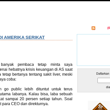
Entries
(
kar Links
DI AMERIKA SERIKAT
banyak pembaca tetap minta saya
nai hebatnya krisis keuangan di AS saat
Daftarkan
 tetap bertanya tentang sakit liver, meski
aya coba:
di
go public lebih dituntut untuk terus
utama labanya. Kalau bisa, laba sebuah
at sampai 20 persen setiap tahun. Soal
t para CEO dan direkturnya.