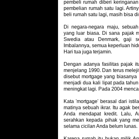
pembeli rumah diberi keringanan 
pembelian rumah satu lagi. Arti
beli rumah satu lagi, masih bisa d
Di negara-negara maju, sebua
yang luar biasa. Di sana pajak m
Swedia atau Denmark, gaji se
Imbalannya, semua keperluan hidu
Hari tua juga terjamin.
Dengan adanya fasilitas pajak it
menjelang 1990. Dan terus meleji
disebut mortgage yang biasanya
menjadi dua kali lipat pada tahun
meningkat lagi. Pada 2004 menca
Kata 'mortgage' berasal dari ist
matinya sebuah ikrar. Itu agak b
Anda mendapat kredit. Lalu, 
serahkan kepada pihak yang me
selama cicilan Anda belum lunas.
Karena rumah itu bukan milik A