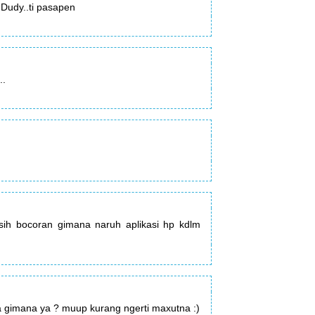
.Dudy..ti pasapen
..
ksih bocoran gimana naruh aplikasi hp kdlm
a gimana ya ? muup kurang ngerti maxutna :)