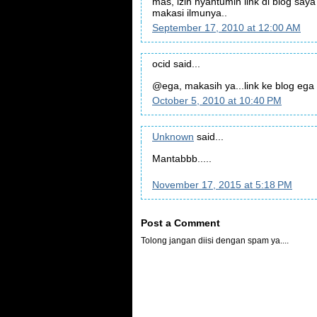
mas, izin nyantumin link di blog saya
makasi ilmunya..
September 17, 2010 at 12:00 AM
ocid said...
@ega, makasih ya...link ke blog eg
October 5, 2010 at 10:40 PM
Unknown
said...
Mantabbb.....
November 17, 2015 at 5:18 PM
Post a Comment
Tolong jangan diisi dengan spam ya....