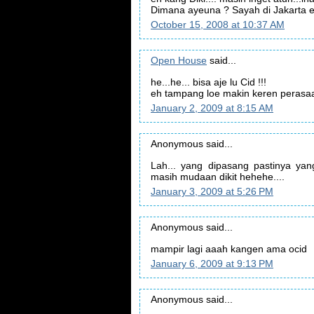
Dimana ayeuna ? Sayah di Jakarta e
October 15, 2008 at 10:37 AM
Open House
said...
he...he... bisa aje lu Cid !!!
eh tampang loe makin keren perasaan
January 2, 2009 at 8:15 AM
Anonymous said...
Lah... yang dipasang pastinya yang
masih mudaan dikit hehehe....
January 3, 2009 at 5:26 PM
Anonymous said...
mampir lagi aaah kangen ama ocid
January 6, 2009 at 9:13 PM
Anonymous said...