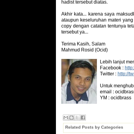
hadist tersebut diatas.
Akhir kata... karena saya maksud
ataupun keseluruhan materi yang a
copy dengan catatan tentunya tet
tersebut ya...
Terima Kasih, Salam
Mahmud Rosid (Ocid)
Lebih lanjut me
Facebook :
http
Twitter :
http://t
Untuk menghubun
email : ocidbras
YM : ocidbrass
Related Posts by Categories