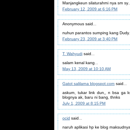
Manjangkeun silaturahmi nya sm sy.
February 12, 2009 at 6:16 PM
Anonymous said...
nuhun parantos sumping kang Dudy.
February 23, 2009 at 3:40 PM
T. Wahyudi
said...
salam kenal kang...
May 13, 2009 at 10:10 AM
Gatot salilama blogspot.com
said...
askum, tukar link dun,, n bsa ga 
blognya ak, baru ni bang, thnks
July 1, 2009 at 8:15 PM
ocid
said...
naruh aplikasi hp ke blog maksudny