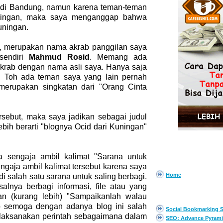
n di Bandung, namun karena teman-teman
ningan, maka saya menganggap bahwa
uningan.
i, merupakan nama akrab panggilan saya
sendiri
Mahmud Rosid
. Memang ada
krab dengan nama asli saya. Hanya saja
i. Toh ada teman saya yang lain pernah
merupakan singkatan dari "Orang Cinta
sebut, maka saya jadikan sebagai judul
ebih berarti "blognya Ocid dari Kuningan"
ya sengaja ambil kalimat "Sarana untuk
PAGES
gaja ambil kalimat tersebut karena saya
Home
i salah satu sarana untuk saling berbagi.
alnya berbagi informasi, file atau yang
EBOOK GRATIS
an (kurang lebih) "Sampaikanlah walau
p semoga dengan adanya blog ini salah
Social Bookmarking S
laksanakan perintah sebagaimana dalam
SEO: Advance Pyrami