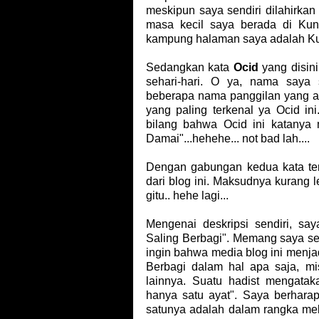
meskipun saya sendiri dilahirka
masa kecil saya berada di Ku
kampung halaman saya adalah K
Sedangkan kata
Ocid
yang disin
sehari-hari. O ya, nama saya 
beberapa nama panggilan yang a
yang paling terkenal ya Ocid in
bilang bahwa Ocid ini katanya 
Damai"...hehehe... not bad lah....
Dengan gabungan kedua kata ter
dari blog ini. Maksudnya kurang l
gitu.. hehe lagi...
Mengenai deskripsi sendiri, sa
Saling Berbagi". Memang saya sen
ingin bahwa media blog ini menjad
Berbagi dalam hal apa saja, mis
lainnya. Suatu hadist mengatak
hanya satu ayat". Saya berhara
satunya adalah dalam rangka me