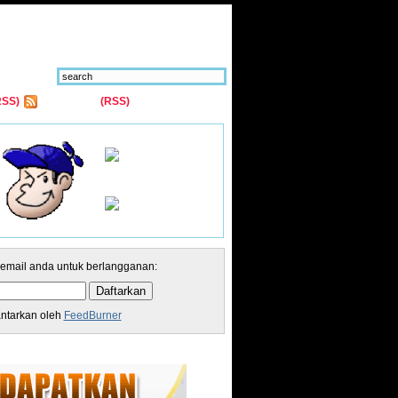
RSS)
Comments
(RSS)
 email anda untuk berlangganan:
antarkan oleh
FeedBurner