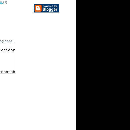
pu
(1)
log anda