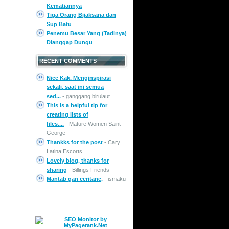
Kematiannya
Tiga Orang Bijaksana dan
Sup Batu
Penemu Besar Yang (Tadinya)
Dianggap Dungu
RECENT COMMENTS
Nice Kak. Menginspirasi
sekali, saat ini semua
sed...
- ganggang.birulaut
This is a helpful tip for
creating lists of
files....
- Mature Women Saint
George
Thankks for the post
- Cary
Latina Escorts
Lovely blog, thanks for
sharing
- Billings Friends
Mantab gan ceritane,
- ismaku