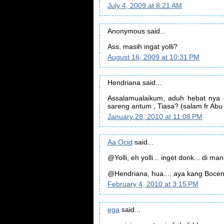
July 4, 2009 at 8:21 AM
Anonymous said...
Ass, masih ingat yolli?
August 16, 2009 at 10:31 PM
Hendriana said...
Assalamualaikum, aduh hebat nya o
sareng antum , Tiasa? (salam fr 
January 28, 2010 at 11:08 PM
Aa Ocid
said...
@Yolli, eh yolli... inget donk... di m
@Hendriana, hua.... aya kang Boceng
February 4, 2010 at 3:15 PM
ega
said...