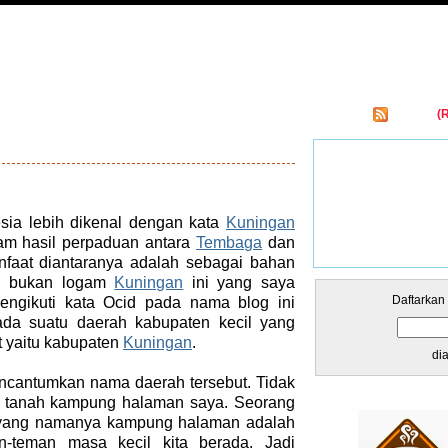
Entries
(
kar Links
ia lebih dikenal dengan kata
Kuningan
am hasil perpaduan antara
Tembaga
dan
nfaat diantaranya adalah sebagai bahan
un bukan logam
Kuningan
ini yang saya
Daftarkan
ngikuti kata Ocid pada nama blog ini
ada suatu daerah kabupaten kecil yang
at yaitu kabupaten
Kuningan
.
di
ncantumkan nama daerah tersebut. Tidak
n tanah kampung halaman saya. Seorang
yang namanya kampung halaman adalah
n-teman masa kecil kita berada. Jadi