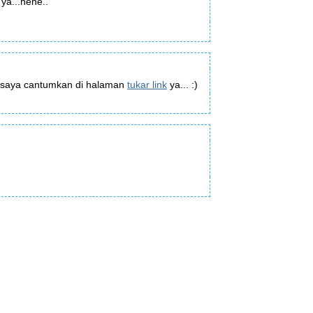
 ya...hehe..
a saya cantumkan di halaman
tukar link
ya... :)