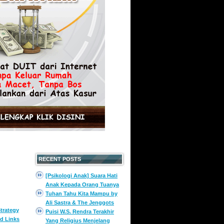
RECENT POSTS
[Psikologi Anak] Suara Hati
Anak Kepada Orang Tuanya
Tuhan Tahu Kita Mampu by
Ali Sastra & The Jenggots
trategy
Puisi W.S. Rendra Terakhir
d Links
Yang Religius Menjelang