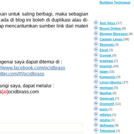
Building Technique
kan untuk saling berbagi, maka sebagian
CATEGORY
da di blog ini boleh di duplikasi atau di-
Anti Virus
(17)
ap mencantumkan sumber link dari materi
Bisnis Online
(8)
Blogger Blogspot
(8)
Catatan Lepas
(58)
Ekonomi
(3)
Excel
(3)
Google
(5)
inspirasi
(1)
ngenai saya dapat ditemui di :
Internet
(24)
://www.facebook.com/ocidbrass
Islam
(11)
witter.com/#!/ocidbrass
Komputer
(3)
Linux Ubuntu
(27)
gi saya, dapat melalui :
motivasi
(5)
s
[at]
ocidbrass.com
Nasihat
(6)
Opencart
(7)
Otomotif
(12)
puisi
(1)
religius
(1)
rendra
(1)
Software
(8)
Teknologi
(1)