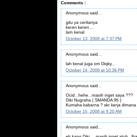
Comments :
Anonymous said...
gitu ya ceritanya
keren keren....
lam kenal
October 13, 2008 at 7:37 PM
Anonymous said...
lah kenal juga om Diqky...
October 14, 2008 at 10:36 PM
Anonymous said...
Ocid...hehe...masih inget saya ???
Diki Nugraha ( SMANDA 95 )
Kumaha kabarna ? skr kerja dimana
October 15, 2008 at 9:20 AM
Anonymous said...
eh kang Diki.... masih inget atuh...