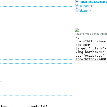
tuhan tahu kita mam
Tutorial
(17)
Video
(1)
PASANG LINK
Pasang kode berikut di b
 ?
lha kan bareng-bareng mulai SMP.