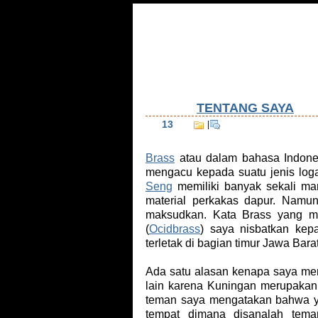
Home
Tentang Saya
Daftar Isi
Tu
TENTANG SAYA
Aug
13
|
Brass
atau dalam bahasa Indones
mengacu kepada suatu jenis log
Seng
memiliki banyak sekali ma
material perkakas dapur. Nam
maksudkan. Kata Brass yang me
(
Ocidbrass
) saya nisbatkan kep
terletak di bagian timur Jawa Bar
Ada satu alasan kenapa saya me
lain karena Kuningan merupaka
teman saya mengatakan bahwa 
tempat dimana disanalah tema