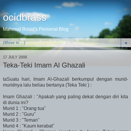
ocidbrass
Mahmud Rosid's Personal Blog
▼
17 JULY 2008
Teka-Teki Imam Al Ghazali
taSuatu hari, Imam Al-Ghazali berkumpul dengan murid-
muridnya lalu beliau bertanya
(Teka Teki ) :
Imam Ghazali : "Apakah yang paling dekat dengan diri kita
di dunia ini?
Murid 1 : "Orang tua"
Murid 2 : "Guru"
Murid 3 : "Teman"
Murid 4 : "Kaum kerabat"