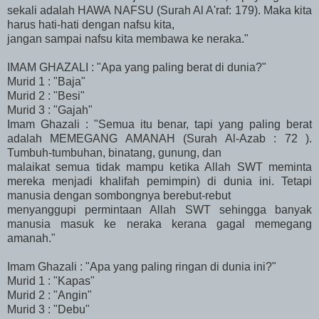
sekali adalah HAWA NAFSU (Surah Al A'raf: 179). Maka kita
harus hati-hati dengan nafsu kita,
jangan sampai nafsu kita membawa ke neraka."
IMAM GHAZALI : "Apa yang paling berat di dunia?"
Murid 1 : "Baja"
Murid 2 : "Besi"
Murid 3 : "Gajah"
Imam Ghazali : "Semua itu benar, tapi yang paling berat
adalah MEMEGANG AMANAH (Surah Al-Azab : 72 ).
Tumbuh-tumbuhan, binatang, gunung, dan
malaikat semua tidak mampu ketika Allah SWT meminta
mereka menjadi khalifah pemimpin) di dunia ini. Tetapi
manusia dengan sombongnya berebut-rebut
menyanggupi permintaan Allah SWT sehingga banyak
manusia masuk ke neraka kerana gagal memegang
amanah."
Imam Ghazali : "Apa yang paling ringan di dunia ini?"
Murid 1 : "Kapas"
Murid 2 : "Angin"
Murid 3 : "Debu"